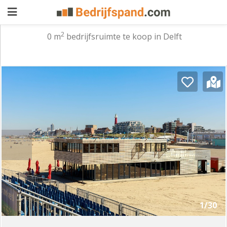
2
0 m
bedrijfsruimte te koop in Delft
Pand
aanbieden
Pand
zoeken
Waarom
adverteren
Premium
adverteren
Blog
Registreren
1/30
Login