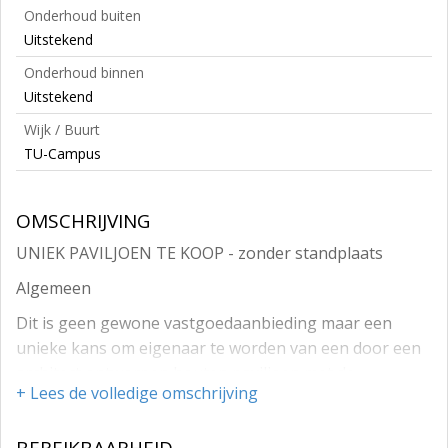
Onderhoud buiten
Uitstekend
Onderhoud binnen
Uitstekend
Wijk / Buurt
TU-Campus
OMSCHRIJVING
UNIEK PAVILJOEN TE KOOP - zonder standplaats
Algemeen
Dit is geen gewone vastgoedaanbieding maar een
unieke kans om eigenaar te worden van een door een
architect ontworpen houten paviljoen met de
+ Lees de volledige omschrijving
mogelijkheid deze neer te zetten op de locatie waar jij
wilt.