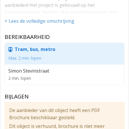
aanbieden! Het project is gebouwd op het
bedrijventerrein ''Kellen''. Het project kenmerkt zich
door een fraaie architectuur.
+ Lees de volledige omschrijving
INDELING:
BEREIKBAARHEID
Begane grond: entree, aangesloten meterkast, trap
naar verdieping
Tram, bus, metro
1e verdieping: kantoor/opslag ruimte
Max. 2 min. lopen
ALGEMENE INFORMATIE:
Simon Stevinstraat
- bouwjaar: 2024
2 min. lopen
- begane grond 78 m²
BIJLAGEN
- verdieping 78 m²
- de elektrische installatie is uitgevoerd op basis van
De aanbieder van dit object heeft een PDF
220 volt, 3x25 ampère (meter).
Brochure beschikbaar gesteld.
- iedere unit is voorzien van een eigen
Dit object is verhuurd, brochure is niet meer