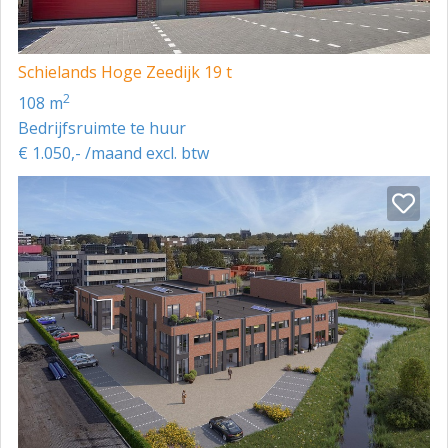
Schielands Hoge Zeedijk 19 t
2
108 m
Bedrijfsruimte te huur
€ 1.050,- /maand excl. btw