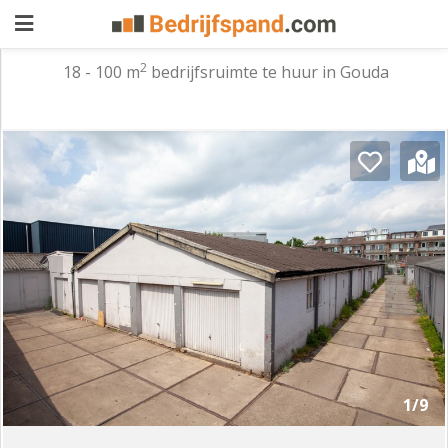
2
18 - 100 m
bedrijfsruimte te huur in Gouda
Pand
aanbieden
Pand
zoeken
Waarom
adverteren
Premium
adverteren
Blog
Registreren
1/9
Login