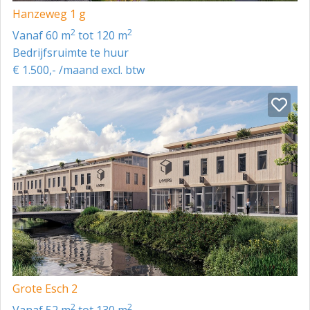
Hanzeweg 1 g
2
2
vanaf 60 m
tot 120 m
Bedrijfsruimte te huur
€ 1.500,- /maand excl. btw
Grote Esch 2
2
2
vanaf 52 m
tot 130 m