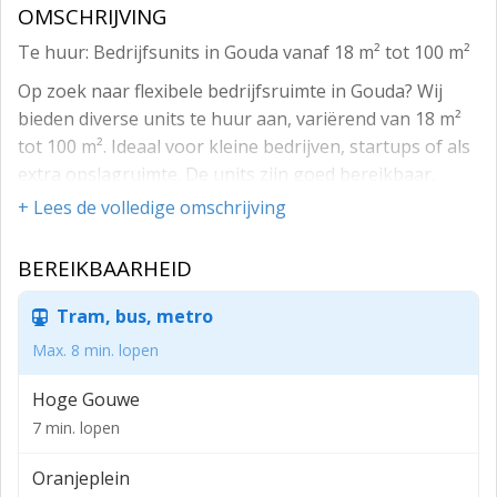
OMSCHRIJVING
Te huur: Bedrijfsunits in Gouda vanaf 18 m² tot 100 m²
Op zoek naar flexibele bedrijfsruimte in Gouda? Wij
bieden diverse units te huur aan, variërend van 18 m²
tot 100 m². Ideaal voor kleine bedrijven, startups of als
extra opslagruimte. De units zijn goed bereikbaar,
beschikken over moderne voorzieningen en zijn per
+ Lees de volledige omschrijving
direct beschikbaar.
BEREIKBAARHEID
Metrages (BVO)
Meerdere mogelijkheden vanaf 18 m² tot 100 m².
Tram, bus, metro
Huurcondities
Max. 8 min. lopen
Huurprijs: In overleg
Hoge Gouwe
Huurtermijn: Huurovereenkomst van steeds 3
7 min. lopen
maanden
Oranjeplein
Servicekosten: Nvt