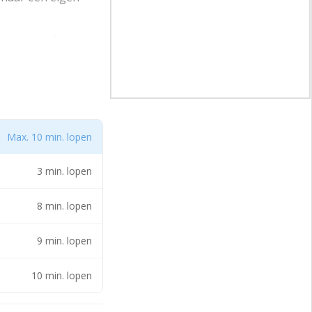
egane grond,
ed inzetbaar voor
en overheaddeur. De
Max. 10 min. lopen
kplaats, lichte
3 min. lopen
t over een pantry.
kantoorfunctie
8 min. lopen
9 min. lopen
10 min. lopen