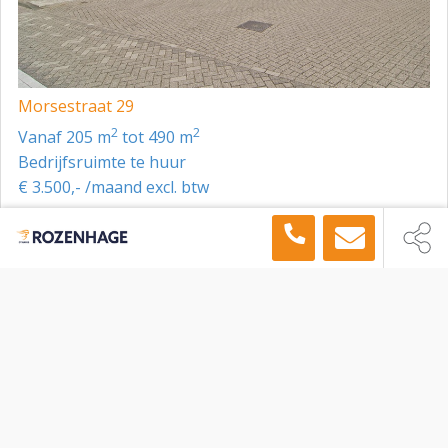
Morsestraat 29
2
2
vanaf 205 m
tot 490 m
Bedrijfsruimte te huur
€ 3.500,- /maand excl. btw
Toon meer panden in de buurt →
Bedrijfsruimte
Tiel
Panelenweg 1, Tiel, 4005 LJ
Sitemap