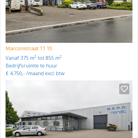
- grotendeels voorzien van stelconplaten en deels
betonvloer
- verwarmd door middel van gas heater
Marconistraat 11 10
2
2
vanaf 375 m
tot 855 m
Bedrijfsruimte te huur
€ 4.750,- /maand excl. btw