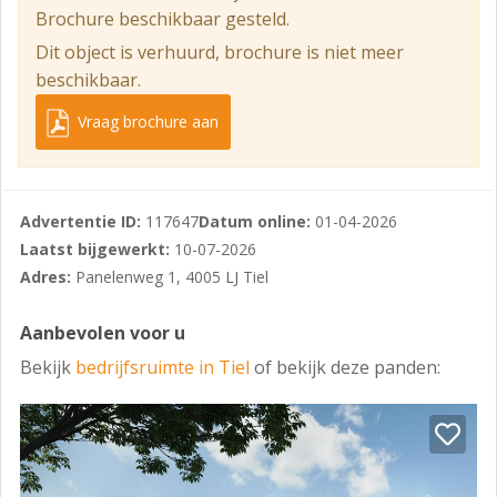
Brochure beschikbaar gesteld.
Het geheel heeft bestemming "bedrijventerrein".
Bedrijf tot en met categorie 3.2
Dit object is verhuurd, brochure is niet meer
beschikbaar.
Als u wilt weten of uw bedrijf toebehoort tot deze
categorie verwijzen wij u naar het loket van Gemeente
Vraag brochure aan
Tiel
PARKEREN
Advertentie ID:
117647
Datum online:
01-04-2026
Ruime parkeermogelijkheden op eigen terrein voor
Laatst bijgewerkt:
10-07-2026
personeel en bezoekers.
Adres:
Panelenweg 1, 4005 LJ Tiel
BEREIKBAARHEID
Bedrijventerrein Latenstein is één van de meest
Aanbevolen voor u
gevestigde en centraal gelegen bedrijventerreinen van
Bekijk
bedrijfsruimte in Tiel
of bekijk deze panden:
Tiel. Dankzij de directe aansluiting op de A15
(Rotterdam – Keulen) bevindt u zich binnen enkele
minuten op de snelweg.
Knooppunt Deil en de A2 (Amsterdam – ’s-