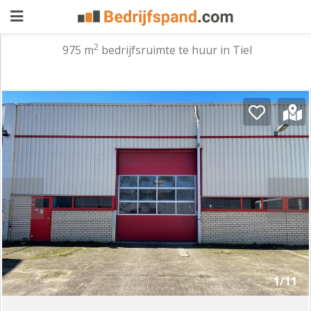
2
975 m
bedrijfsruimte te huur in Tiel
Pand
aanbieden
Pand
zoeken
Waarom
adverteren
Premium
adverteren
Blog
Registreren
1/11
Login