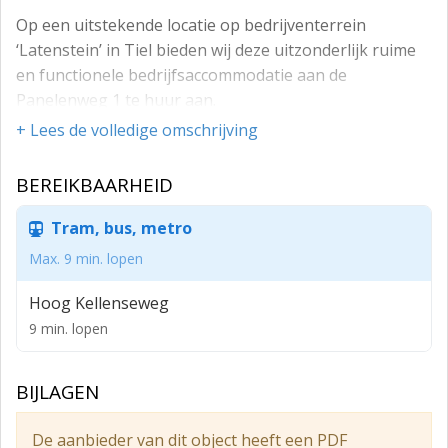
Op een uitstekende locatie op bedrijventerrein
‘Latenstein’ in Tiel bieden wij deze uitzonderlijk ruime
en functionele bedrijfsaccommodatie aan de
Panelenweg 1 te huur aan.
+ Lees de volledige omschrijving
Via roldeur/overheaddeur (3.86 breed, 4.49 hoog) of
openslaande deuren bereikt u het voorste gedeelte
BEREIKBAARHEID
van de hal, deze is circa 169 m² groot. De grote hal via
een opening in het voorste gedeelte te bereiken en is
Tram, bus, metro
circa 806 m² groot en word tevens verwarmd door
middel van een gas heater.
Max. 9 min. lopen
INDELING
Hoog Kellenseweg
Bedrijfsruimte (ca. 975 m² totaal)
9 min. lopen
- overheaddeur (3,85 m breed x 4,5 m hoog)
BIJLAGEN
- gasheater
BESTEMMINGSPLAN
De aanbieder van dit object heeft een PDF