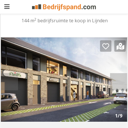
2
144 m
bedrijfsruimte te koop in Lijnden
Pand
aanbieden
Pand
zoeken
Waarom
adverteren
Premium
adverteren
Blog
Registreren
1/9
Login