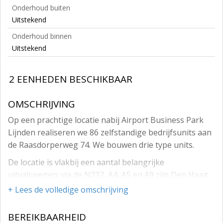
Onderhoud buiten
Uitstekend
Onderhoud binnen
Uitstekend
2 EENHEDEN BESCHIKBAAR
OMSCHRIJVING
Op een prachtige locatie nabij Airport Business Park
Lijnden realiseren we 86 zelfstandige bedrijfsunits aan
de Raasdorperweg 74. We bouwen drie type units.
De locatie is vlakbij een aantal belangrijke
uitvalswegen: via de N232, A4, A5 en A9 zijn Den Haag,
Rotterdam en Amsterdam makkelijk bereikbaar. Binnen
+ Lees de volledige omschrijving
10 minuten bereik je Schiphol en in 20 minuten sta je in
het centrum van Amsterdam. Op loopafstand bevindt
BEREIKBAARHEID