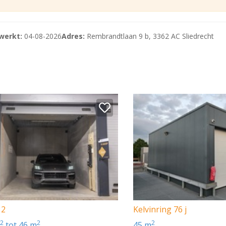
t in hoogte en derhalve niet genoemd bij het metrage).
werkt:
04-08-2026
Adres:
Rembrandtlaan 9 b, 3362 AC Sliedrecht
chttoetreding);
enaar/verhuurder.
ting;
TW.
racht als voorschot op onderstaande leveringen en diensten
hoogte en derhalve niet genoemd bij het metrage).
/verhuurder.
aansluiting. De levering van elektra- en gas verloopt via de
 behoeve van het gebruik van elektra en gas wordt door d
 2
Kelvinring 76 j
ag in rekening gebracht. Het gebruik van elektra en gas z
2
2
2
m
tot 46 m
45 m