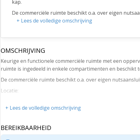
kap.
De commerciële ruimte beschikt o.a. over eigen nutsaa
+ Lees de volledige omschrijving
Locatie:
De commerciële ruimte maakt deel uit van een woon-/
centrum van Sliedrecht, nabij de kruising Rembrandtla
OMSCHRIJVING
vervoer uitstekend bereikbaar.
Keurige en functionele commerciële ruimte met een oppervl
Afmetingen:
ruimte is ingedeeld in enkele compartimenten en beschikt 
Ca. 41 m² commerciële ruimte op de begane grond, als
De commerciële ruimte beschikt o.a. over eigen nutsaanslu
Parkeren:
Locatie:
Ruime gratis openbare parkeergelegenheid aan de Remb
De commerciële ruimte maakt deel uit van een woon-/winke
Bestemming:
+ Lees de volledige omschrijving
Sliedrecht, nabij de kruising Rembrandtlaan en Stationsweg
Conform het vigerende bestemmingsplan ‘Kerkbuurt Oost
bereikbaar.
toegestaan: detailhandel (met uitzondering van super
BEREIKBAARHEID
Afmetingen:
Horeca is gezien de ligging niet wenselijk en derhalve 
Ca. 41 m² commerciële ruimte op de begane grond, alsmede