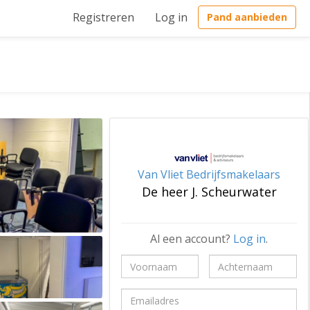
Registreren
Log in
Pand aanbieden
Van Vliet Bedrijfsmakelaars
De heer J. Scheurwater
Al een account?
Log in
.