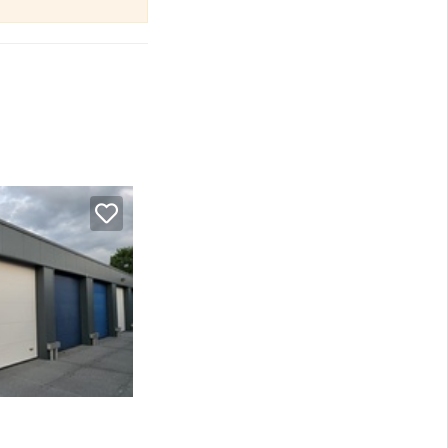
:
e gebruiker van
al periodiek