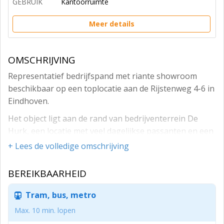
GEBRUIK
Kantoorruimte
Meer details
OMSCHRIJVING
Representatief bedrijfspand met riante showroom
beschikbaar op een toplocatie aan de Rijstenweg 4-6 in
Eindhoven.
Het object ligt aan de rand van bedrijventerrein De
Hurk, een locatie met veel dagelijkse passanten en een
actieve bedrijfsomgeving. In de directe omgeving zijn
+ Lees de volledige omschrijving
zowel lokale als landelijk bedrijven gevestigd.
BEREIKBAARHEID
De bereikbaarheid is uitstekend dankzij de ligging
direct aan de A2/N2 met drie op- en afritten, en de
Tram, bus, metro
aansluiting op de A67, A50 en A58. Daarnaast ligt het
terrein aan de rondweg van Eindhoven, waardoor het
Max. 10 min. lopen
pand snel bereikbaar is voor klanten en leveranciers.