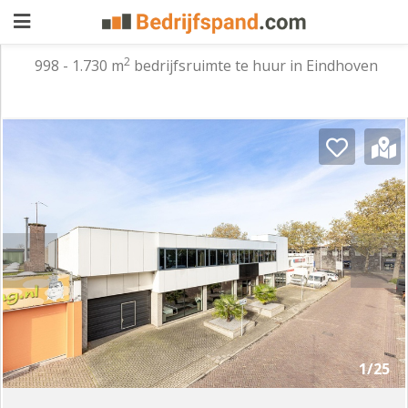
2
998 - 1.730 m
bedrijfsruimte te huur in Eindhoven
Pand
aanbieden
Pand
zoeken
Waarom
adverteren
Premium
adverteren
Blog
Registreren
1/25
Login