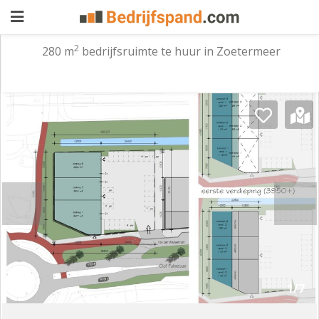
2
280 m
bedrijfsruimte te huur in Zoetermeer
Pand
aanbieden
Pand
zoeken
Waarom
adverteren
Premium
adverteren
Blog
Registreren
1/7
Login