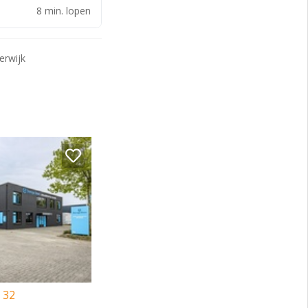
8 min. lopen
erwijk
venterrein".
de wet
p aftrek van
 32
vereengekomen