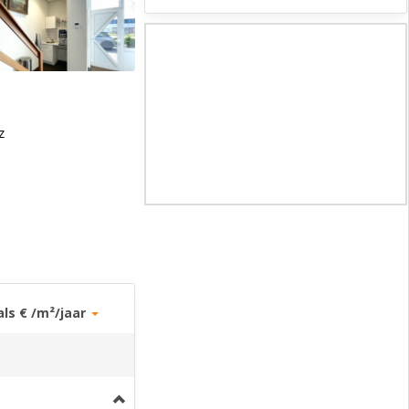
z
als € /m²/jaar