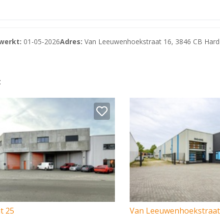
werkt:
01-05-2026
Adres:
Van Leeuwenhoekstraat 16, 3846 CB Hard
:
lan "Lorentz I en II 2013" en heeft de bestemming "Bedrij
geweest dat de huurder het gehuurde voor tenminste het bij 
ge blijvend zal gebruiken voor prestaties die recht geven o
t 25
Van Leeuwenhoekstraat
 (ver-)huur. Indien een niet BTW belaste verhuur wordt o