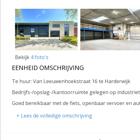
Bekijk
4 foto's
EENHEID OMSCHRIJVING
Te huur: Van Leeuwenhoekstraat 16 te Harderwijk
Bedrijfs-/opslag-/kantoorruimte gelegen op industriet
Goed bereikbaar met de fiets, openbaar vervoer en au
VERHUURBARE VLOEROPPERVLAKTE
+ Lees de volledige omschrijving
totaal ca. 880 m² bestaande uit:
- ca. 546 m² bedrijfs-/opslagruimte en ca. 59 m² kant