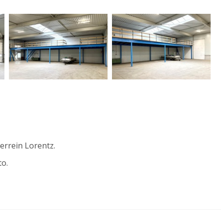
errein Lorentz.
to.
oorruimte gelegen op de begane grond;