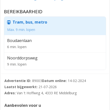
beschikbaar voor opslag, welke beschikt over een
BEREIKBAARHEID
loading dock.
Afhankelijk van de gewenste gebruiksoppervlakte is
Tram, bus, metro
deelverhuur op basis van maatwerk bespreekbaar.
Max. 9 min. lopen
BEREIKBAARHEID
Boudaenlaan
Het object is gelegen naast de N57. Door de verbinding
6 min. lopen
met de A58 en verschillende provinciale wegen is de
bereikbaarheid zeer goed.
Noorddorpsweg
AFMETINGEN
9 min. lopen
-Kassencomplex: totaal circa 22.136 m²
Advertentie ID:
89003
Datum online:
14-02-2024
-Bedrijfsruimte: circa 3.000 m²
Laatst bijgewerkt:
21-07-2026
BESTEMMING
Adres:
Van 't Hoffweg 4, 4333 RE Middelburg
Opslag van goederen is toegestaan middels verleende
vergunning.
Aanbevolen voor u