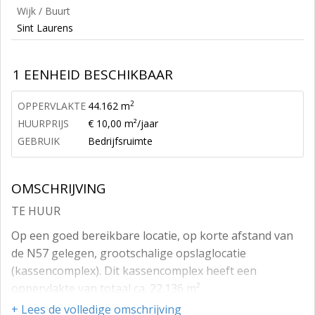
Wijk / Buurt
Sint Laurens
1 EENHEID BESCHIKBAAR
2
OPPERVLAKTE
44.162 m
HUURPRIJS
€ 10,00 m²/jaar
GEBRUIK
Bedrijfsruimte
OMSCHRIJVING
TE HUUR
Op een goed bereikbare locatie, op korte afstand van
de N57 gelegen, grootschalige opslaglocatie
(kassencomplex). Dit kassencomplex heeft een
oppervlakte van totaal ca. 22.136 m².
+ Lees de volledige omschrijving
Tevens is een bedrijfsruimte van totaal circa 3.000 m²