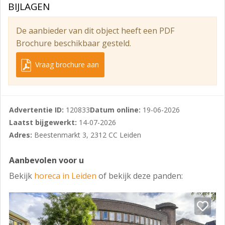
BIJLAGEN
In overleg.
De aanbieder van dit object heeft een PDF
Bestemming/gebruik
Brochure beschikbaar gesteld.
Volgens verkregen informatie is de vigerende
bestemming ter plaatse ‘Gemengd 2’ met
Vraag brochure aan
functieaanduiding ‘Horeca van categorie 6’, zie bijlage.
horeca categorie 6:
Advertentie ID:
120833
Datum online:
19-06-2026
Horeca inrichting waar:
Laatst bijgewerkt:
14-07-2026
- hoofdzakelijk gelegenheid tot tijdelijk slaapverblijf
Adres:
Beestenmarkt 3, 2312 CC Leiden
wordt gegeven, en waar
eventueel in combinatie daarmee maaltijden, dranken
Aanbevolen voor u
en/of kleine etenswaren worden verstrekt.
Bekijk
horeca in Leiden
of bekijk deze panden:
Voorbeelden: hotels, motels en pensions
Voor meer informatie, exacte gebruiksmogelijkheden
en het verkrijgen van goedkeuring op het