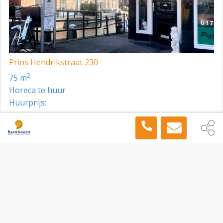
Aanvaarding
In overleg.
Prins Hendrikstraat 230
2
75 m
Horeca te huur
Huurprijs:
Toon meer panden in de buurt →
Horeca
Leiden
Beestenmarkt 3, Leiden, 2312 CC
Sitemap