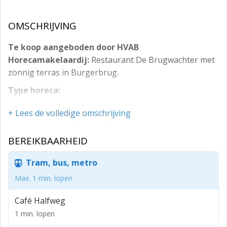
OMSCHRIJVING
Te koop aangeboden door HVAB
Horecamakelaardij:
Restaurant De Brugwachter met
zonnig terras in Burgerbrug.
Type horeca:
Restaurant met terras.
+ Lees de volledige omschrijving
Soort:
BEREIKBAARHEID
Exploitatie.
Locatie
Tram, bus, metro
Landelijk gelegen in het poldergebied van Burgerbrug,
Max. 1 min. lopen
op korte afstand van strand, bos en duinen. Het object
Café Halfweg
bevindt zich naast en in de directe omgeving van
1 min. lopen
diverse recreatieparken. Op slechts 5 minuten rijden