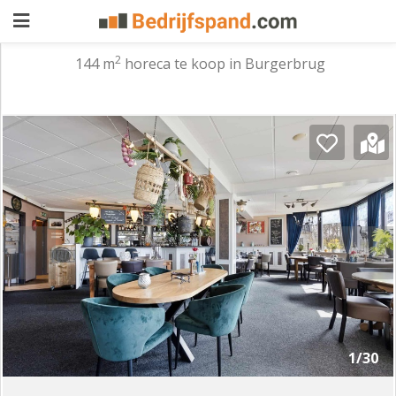
2
144 m
horeca te koop in Burgerbrug
Pand
aanbieden
Pand
zoeken
Waarom
adverteren
Premium
adverteren
Blog
Registreren
1/30
Login