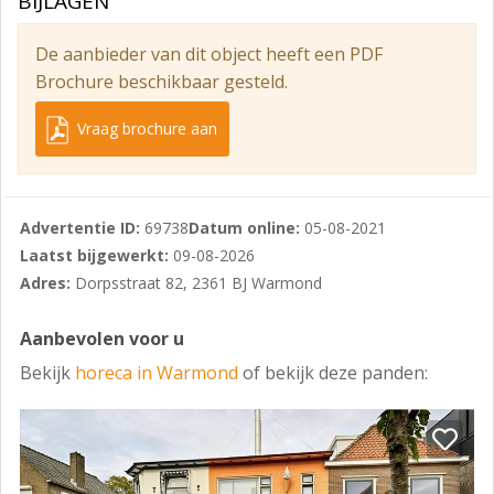
BIJLAGEN
– airco
– dubbele toiletten
De aanbieder van dit object heeft een PDF
– verlichting
Brochure beschikbaar gesteld.
Er zijn geen nadere verplichtingen m.b.t. brouwerijen.
Vraag brochure aan
Parkeergelegenheid:
Parkeren (gratis) is goed mogelijk voor de deur en de
nabije omgeving van de aangeboden ruimte.
Advertentie ID:
69738
Datum online:
05-08-2021
Laatst bijgewerkt:
09-08-2026
Waarborgsom / Bankgarantie:
Adres:
Dorpsstraat 82, 2361 BJ Warmond
Ter nakoming van de verplichtingen zal huurder een
waarborgsom dienen te storten c.q. een Ter nakoming
Aanbevolen voor u
van de verplichtingen zal koper een waarborgsom
Bekijk
horeca in Warmond
of bekijk deze panden:
dienen te storten bij de Notaris ter grootte van 10%
van de koopsom.