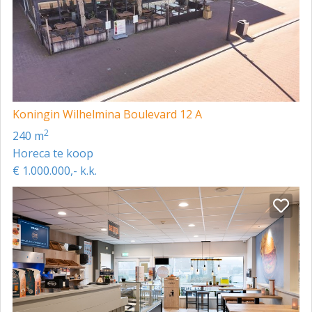
Koningin Wilhelmina Boulevard 12 A
2
240 m
Horeca te koop
€ 1.000.000,- k.k.