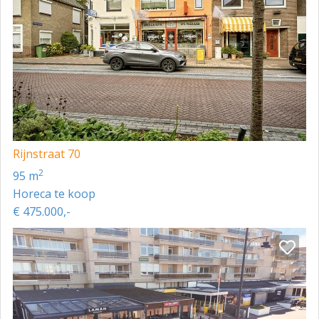
Rijnstraat 70
2
95 m
Horeca te koop
€ 475.000,-