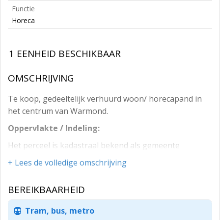
Functie
Horeca
1 EENHEID BESCHIKBAAR
OMSCHRIJVING
Te koop, gedeeltelijk verhuurd woon/ horecapand in
het centrum van Warmond.
Oppervlakte / Indeling:
Het perceel is kadastraal bekend als gemeente
Warmond, sectie D met nummer 3771 met een totale
+ Lees de volledige omschrijving
perceel oppervlakte van 99 m2. De totale oppervlakte
van de opstal bedraagt ca. 180 m2, bestaande uit een
BEREIKBAARHEID
begane grond van ca. 100 m2 en een verdiepingsvloer
van ca. 80 m2.
Tram, bus, metro