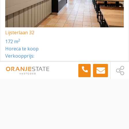
Lijsterlaan 32
2
172 m
Horeca te koop
Verkoopprijs:
Toon meer panden in de buurt →
Horeca
Warmond
Dorpsstraat 82, Warmond, 2361 BJ
Sitemap