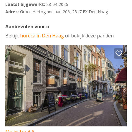
Laatst bijgewerkt:
28-04-2026
Adres:
Groot Hertoginnelaan 206, 2517 EX Den Haag
Aanbevolen voor u
Bekijk
horeca in Den Haag
of bekijk deze panden:
Maliestraat 8