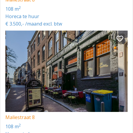
2
108 m
Horeca te huur
€ 3.500,- /maand excl. btw
Maliestraat 8
2
108 m