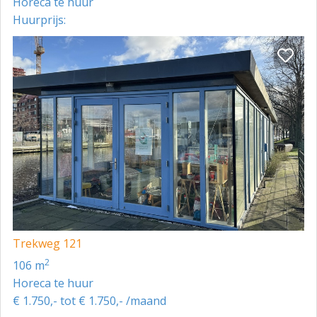
Horeca te huur
Huurprijs:
Trekweg 121
2
106 m
Horeca te huur
€ 1.750,- tot € 1.750,- /maand