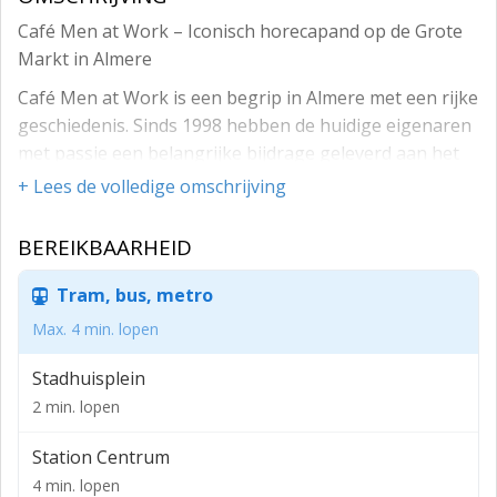
Café Men at Work – Iconisch horecapand op de Grote
Markt in Almere
Café Men at Work is een begrip in Almere met een rijke
geschiedenis. Sinds 1998 hebben de huidige eigenaren
met passie een belangrijke bijdrage geleverd aan het
uitgaansleven van Almere. Eerst schuin aan de
+ Lees de volledige omschrijving
overkant van de Grote Markt, en inmiddels al 22 jaar op
de huidige locatie aan de zonnige zijde van het plein.
BEREIKBAARHEID
Men at Work is dé plek waar generaties Almeerders
samenkwamen om te genieten van een drankje,
Tram, bus, metro
gezelligheid en onvergetelijke momenten.
Max. 4 min. lopen
Zonnig terras: Het terras aan de zonzijde van de Grote
Stadhuisplein
Markt is een echte trekpleister en wordt intensief
2 min. lopen
gebruikt, zowel in de zomer als in de winter dankzij de
overkapping/serre die in 2022 is geplaatst.
Station Centrum
Ruimte voor groei: Op de eerste verdieping bevindt zich
4 min. lopen