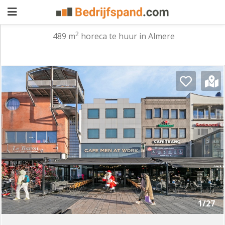
2
489 m
horeca te huur in Almere
Pand
aanbieden
Pand
zoeken
Waarom
adverteren
Premium
adverteren
Blog
Registreren
1/27
Login