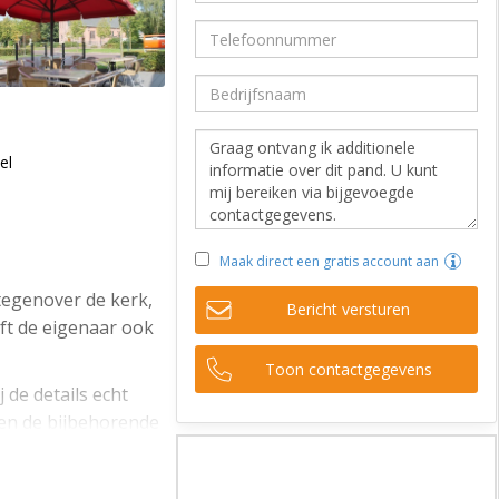
el
Maak direct een gratis account aan
tegenover de kerk,
Bericht versturen
ft de eigenaar ook
Toon contactgegevens
 de details echt
 en de bijbehorende
ellingen met een