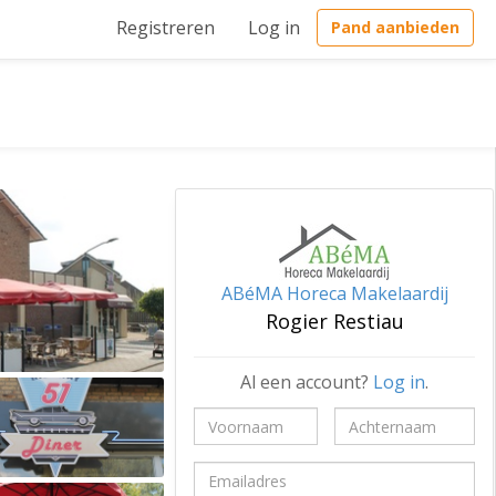
Registreren
Log in
Pand aanbieden
ABéMA Horeca Makelaardij
Rogier Restiau
Al een account?
Log in
.