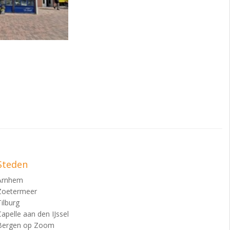
Steden
Arnhem
Zoetermeer
Tilburg
Capelle aan den IJssel
Bergen op Zoom