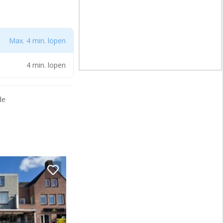
pand ruim voldoende
r is de grote
Max. 4 min. lopen
4 min. lopen
In het seizoen is het
de