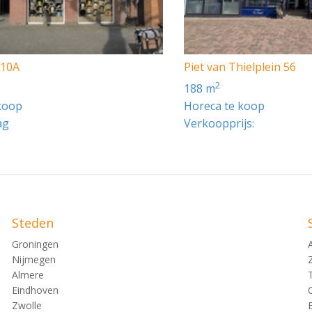
 10A
Piet van Thielplein 56
2
188 m
koop
Horeca te koop
ag
Verkoopprijs:
Steden
Groningen
Nijmegen
Almere
Eindhoven
Zwolle