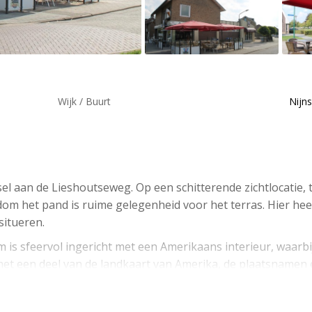
Wijk / Buurt
Nijns
el aan de Lieshoutseweg. Op een schitterende zichtlocatie, 
dom het pand is ruime gelegenheid voor het terras. Hier hee
situeren.
m is sfeervol ingericht met een Amerikaans interieur, waarbij
a met een deel van de landkaart van Amerika, de plaatsnamen
tplaatsen. Er is een aparte ruimte voor het afhalen van best