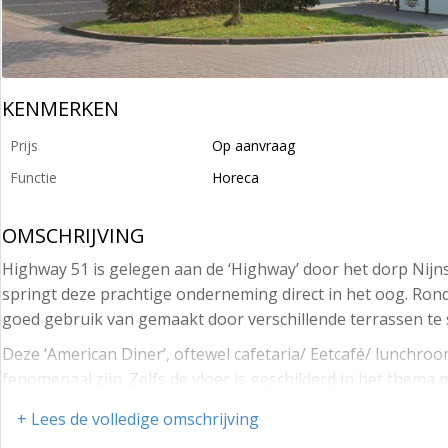
KENMERKEN
Prijs
Op aanvraag
Functie
Horeca
OMSCHRIJVING
Highway 51 is gelegen aan de ‘Highway’ door het dorp Nijns
springt deze prachtige onderneming direct in het oog. Ron
goed gebruik van gemaakt door verschillende terrassen te 
Deze ‘American Diner’, oftewel cafetaria/ Eetcafé/ lunchroo
fenomenaal zijn. Zelfs de vloer is geschilderd in het them
Highway’s.
+ Lees de volledige omschrijving
De ruimte is circa 240 m2 groot en beschikt over ruim 60 zi