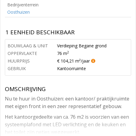
Bedrijventerrein
Oosthuizen
1 EENHEID BESCHIKBAAR
BOUWLAAG & UNIT
Verdieping Begane grond
2
OPPERVLAKTE
76 m
HUURPRIJS
€ 104,21 m²/jaar
GEBRUIK
Kantoorruimte
OMSCHRIJVING
Nu te huur in Oosthuizen: een kantoor/ praktijkruimte
met eigen front in een zeer representatief gebouw.
Het kantoorgedeelte van ca. 76 m2 is voorzien van een
systeemplafond met LED verlichting en de keuken en
het toilet zijn netjes weggewerkt.