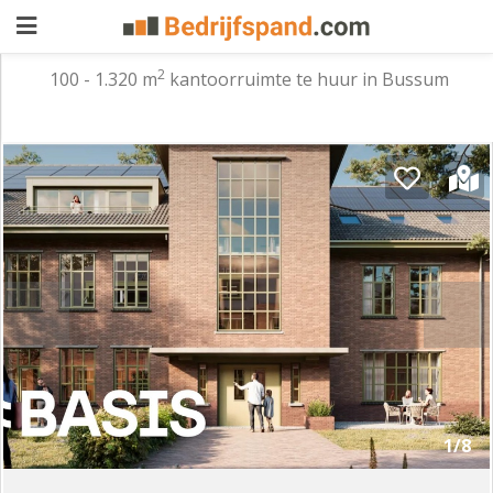
2
100 - 1.320 m
kantoorruimte te huur in Bussum
Pand
aanbieden
Pand
zoeken
Waarom
adverteren
Premium
adverteren
Blog
Registreren
1/8
Login