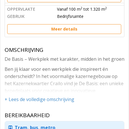
2
2
OPPERVLAKTE
Vanaf 100 m
tot 1.320 m
GEBRUIK
Bedrijfsruimte
Meer details
OMSCHRIJVING
De Basis – Werkplek met karakter, midden in het groen
Ben jij klaar voor een werkplek die inspireert én
onderscheidt? In het voormalige kazernegebouw op
het Kazernekwartier Crailo vind je De Basis: een unieke
broedplaats voor creatieve en innovatieve
ondernemers.
+ Lees de volledige omschrijving
Met hoge plafonds, grote ramen en robuuste
BEREIKBAARHEID
architectuur ademt dit gebouw ruimte, licht en vrijheid.
Ideaal voor ontwerpers, denkers en doeners die groot
Tram, bus, metro