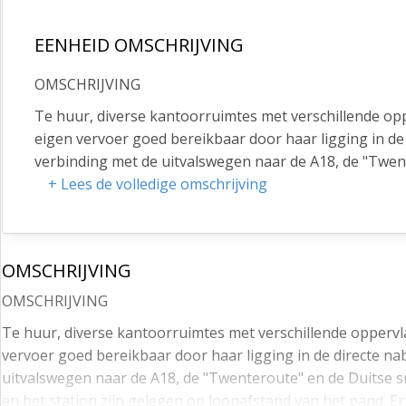
EENHEID OMSCHRIJVING
OMSCHRIJVING
Te huur, diverse kantoorruimtes met verschillende opp
eigen vervoer goed bereikbaar door haar ligging in de
verbinding met de uitvalswegen naar de A18, de "Twen
bereikbaar. Een bushalte en het station zijn gelegen 
+ Lees de volledige omschrijving
fietsenstalling aanwezig op eigen terrein.
AFMETINGEN
OMSCHRIJVING
Diverse kantoorruimtes beschikbaar.
OMSCHRIJVING
BEREIKBAARHEID
Te huur, diverse kantoorruimtes met verschillende oppervla
Het object is goed bereikbaar en op korte afstand van
vervoer goed bereikbaar door haar ligging in de directe na
VOORZIENINGEN
uitvalswegen naar de A18, de "Twenteroute" en de Duitse s
- Systeemplafonds met verlichting
en het station zijn gelegen op loopafstand van het pand. E