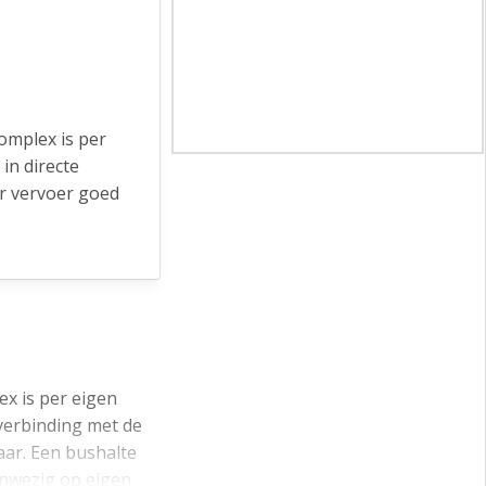
omplex is per
in directe
ar vervoer goed
een overdekte
ex is per eigen
 verbinding met de
aar. Een bushalte
anwezig op eigen