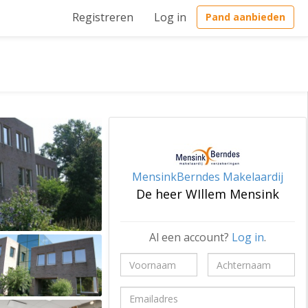
Registreren
Log in
Pand aanbieden
MensinkBerndes Makelaardij
De heer WIllem Mensink
Al een account?
Log in
.