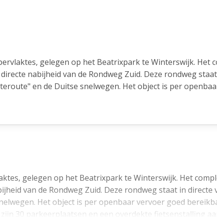
ervlaktes, gelegen op het Beatrixpark te Winterswijk. Het c
 directe nabijheid van de Rondweg Zuid. Deze rondweg staat 
teroute" en de Duitse snelwegen. Het object is per openba
op loopafstand van het pand. Er zijn 30 parkeerplaatsen en 
ktes, gelegen op het Beatrixpark te Winterswijk. Het compl
 de rondweg zuid.
bijheid van de Rondweg Zuid. Deze rondweg staat in directe
nelwegen. Het object is per openbaar vervoer goed bereikb
r zijn 30 parkeerplaatsen en een overdekte fietsenstalling a