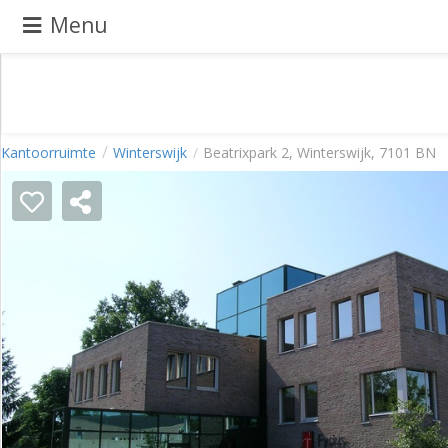
Menu
Pand
Kantoorruimte
Winterswijk
Beatrixpark 2, Winterswijk, 7101 BN
aanbieden
Pand
zoeken
Waarom
adverteren
Premium
adverteren
Blog
Registreren
Login