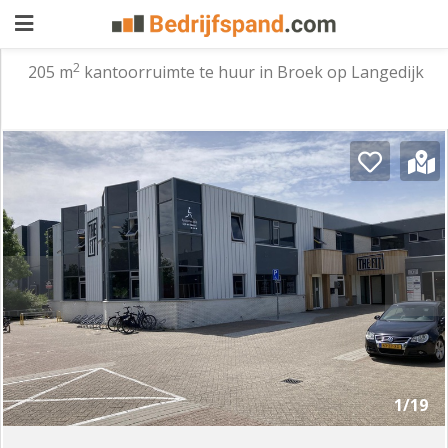
2
205 m
kantoorruimte te huur in Broek op Langedijk
Pand
aanbieden
Pand
zoeken
Waarom
adverteren
Premium
adverteren
Blog
Registreren
1/19
Login