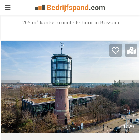
2
205 m
kantoorruimte te huur in Bussum
Pand
aanbieden
Pand
zoeken
Waarom
adverteren
Premium
adverteren
Blog
Registreren
1/29
Login