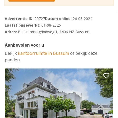
jaar te vermeerderen met BTW.
Opleveringsniveau:
- verlichting;
Advertentie ID:
90727
Datum online:
26-03-2024
Laatst bijgewerkt:
01-08-2026
- toiletvoorzieningen (kantoorgebouw gedeeld);
Adres:
Bussummergrindweg 1, 1406 NZ Bussum
- ventilatie /- en koelingssysteem;
Aanbevolen voor u
- netwerkbekabeling(thans aanwezig);
Bekijk
kantoorruimte in Bussum
of bekijk deze
- scheidingswanden (thans aanwezig);
panden:
- pantry;
- vloer gereed voor het leggen van vloerbedekking en
thans aanwezige vloerbedekking;
- entree (gedeeld)
- lift (gedeeld)
Het aanwezige inbouwpakket in de kantoorruimtes
wordt ‘om niet’ beschikbaar gesteld, onderhoud en