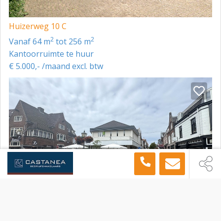
- warmwaterinstallatie;
- hydrofoorinstallatie;
Huizerweg 10 C
- zwakstroominstallatie;
2
2
vanaf 64 m
tot 256 m
Kantoorruimte te huur
- noodstroominstallatie;
€ 5.000,- /maand excl. btw
- vuilwaterpompen;
- brandmeldinstallatie;
- optimaliserings-, signalerings- en
bewakingsapparatuur;
- belinstallatie;
- zonweringsinstallatie;
- parkeergarageapparatuur;
- brandblusapparatuur (en de vullingen);
- overige installaties en apparatuur;