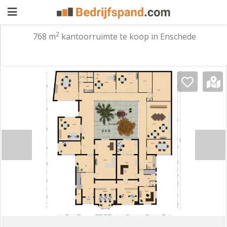
2
768 m
kantoorruimte te koop in Enschede
Pand
aanbieden
Pand
zoeken
Waarom
adverteren
Premium
adverteren
Blog
Registreren
1/6
Login