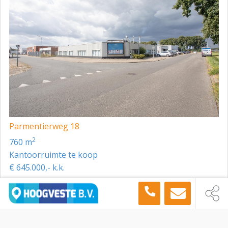
Parmentierweg 18
2
760 m
Kantoorruimte te koop
€ 645.000,- k.k.
Toon meer panden in de buurt →
Kantoorruimte
Enschede
Centrum 0 ong, Enschede, 7511 JJ