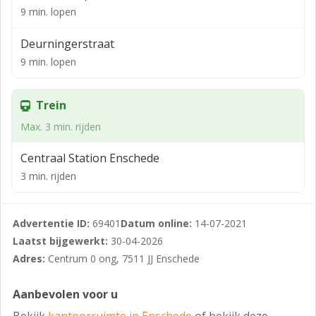
het woon/zakelijke hart van Enschede. De Rijksweg A35
9 min. lopen
is eenvoudig te bereiken middels de Singel en de
Westerval.
Deurningerstraat
9 min. lopen
De straat is verder bekend om haar statige
woon/kantoorvilla’s en haar groene representatieve
uitstraling. Rust en bereikbaarheid vormen de andere
Trein
kenmerken van de omgeving waar het object is
Max. 3 min. rijden
gesitueerd. Het pand is heel goed onderhouden en is
verdeeld over drie etages.
Centraal Station Enschede
Koopsom: € 1.480.000, -- kosten koper.
3 min. rijden
Huuropbrengst: circa € 100.000, - per jaar (exc.btw)
Advertentie ID:
69401
Datum online:
14-07-2021
Bouwjaar: 1925
Laatst bijgewerkt:
30-04-2026
Monument: Nee
Adres:
Centrum 0 ong, 7511 JJ Enschede
Perceeloppervlakte: 868 m²
Aanbevolen voor u
VVO of GBO: 740 m²