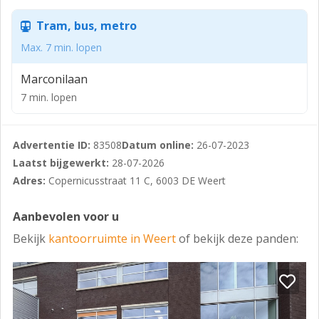
Eindhoven en de belangrijkste Europese verkeersaders
vormt Weert een aantrekkelijk vestigingsklimaat voor
Tram, bus, metro
zowel lokale als (inter)nationale ondernemingen.
Max. 7 min. lopen
Het object bevindt zich op bedrijvenpark Kampershoek,
Marconilaan
een moderne en groen opgezet bedrijventerrein met
een parkachtige uitstraling. De ligging direct nabij de
7 min. lopen
snelweg A2 zorgt voor een uitstekende verbinding
richting onder andere Eindhoven, Maastricht,
Advertentie ID:
83508
Datum online:
26-07-2023
Amsterdam, België en Duitsland.
Laatst bijgewerkt:
28-07-2026
De zichtlocatie aan deze belangrijke verbindingsas
Adres:
Copernicusstraat 11 C, 6003 DE Weert
versterkt de representativiteit en herkenbaarheid van
uw onderneming.
Aanbevolen voor u
BEREIKBAARHEID.
Bekijk
kantoorruimte in Weert
of bekijk deze panden:
De bereikbaarheid is uitstekend, zowel per auto als
met openbaar vervoer.
- directe aansluiting op de A2 (Amsterdam-Eindhoven-