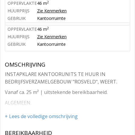
2
OPPERVLAKTE
46 m
HUURPRIJS
Zie Kenmerken
GEBRUIK
Kantoorruimte
2
OPPERVLAKTE
46 m
HUURPRIJS
Zie Kenmerken
GEBRUIK
Kantoorruimte
OMSCHRIJVING
INSTAPKLARE KANTOORUNITS TE HUUR IN
BEDRIJFSVERZAMELGEBOUW "ROSVELD", WEERT.
Vanaf ca. 25 m² | uitstekende bereikbaarheid.
ALGEMEEN.
Bedrijfsverzamelgebouw "Rosveld" is gelegen op een
+ Lees de volledige omschrijving
strategische locatie in Weert, ook wel bekend als de
Poort van Limburg. Dankzij de ligging tussen Brainport
BEREIKBAARHEID