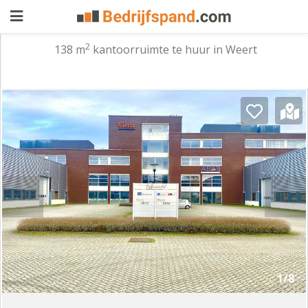
2
138 m
kantoorruimte te huur in Weert
Pand
aanbieden
Pand
zoeken
Waarom
adverteren
Premium
adverteren
Blog
Registreren
1/8
Login