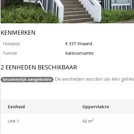
KENMERKEN
Huurprijs
€ 337 /maand
Functie
Kantoorruimte
2 EENHEDEN BESCHIKBAAR
De eenheden worden als één gehe
Gezamenlijk aangeboden
Eenheid
Oppervlakte
2
Unit 1
42 m