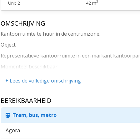
2
Unit 2
42 m
OMSCHRIJVING
Kantoorruimte te huur in de centrumzone.
Object
Representatieve kantoorruimte in een markant kantoorpan
Momenteel beschikbaar:
Kantoorruimtes met een keurig opleveringsniveau gelegen 
+ Lees de volledige omschrijving
Unit H 37 m² BVO
Unit J 47 m² BVO
BEREIKBAARHEID
Voorzieningen
Tram, bus, metro
- representatieve entree;
Agora
- systeemplafonds;