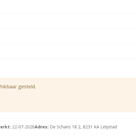
hikbaar gesteld.
 btw.
erkt:
22-07-2026
Adres:
De Schans 18 2, 8231 KA Lelystad
btw.