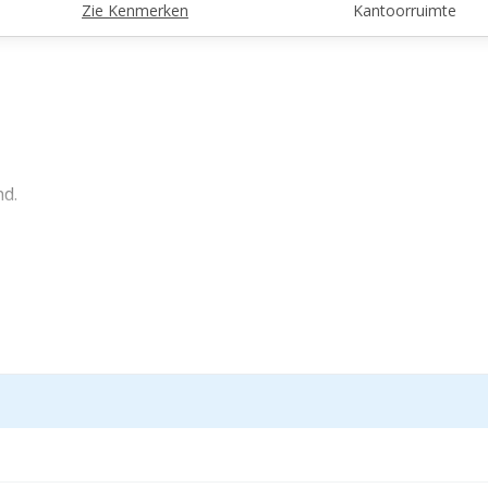
Zie Kenmerken
Kantoorruimte
d.
op de 1e verdieping.