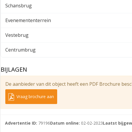
- wandgoot t.b.v. elektra, telefoon en databekabeling;
Schansbrug
- luxe toiletgroepen per verdieping;
Evenemententerrein
- cv verwarmingsinstallatie met radiatoren aan de gevel;
- mechanische ventilatie met topkoeling;
Vestebrug
- te openen ramen (kiepramen);
Centrumbrug
- lift;
- op de begane grond een minder-validentoilet.
BIJLAGEN
Huurprijs
De aanbieder van dit object heeft een PDF Brochure besc
Unit H € 337,- per maand exclusief btw.
Unit J € 408,- per maand exclusief btw.
Vraag brochure aan
Servicekosten
Unit H voorschot servicekosten € 105,- per maand exclusief
Advertentie ID:
79196
Datum online:
02-02-2023
Laatst bijgew
Unit J voorschot servicekosten € 137,- per maand exclusief 