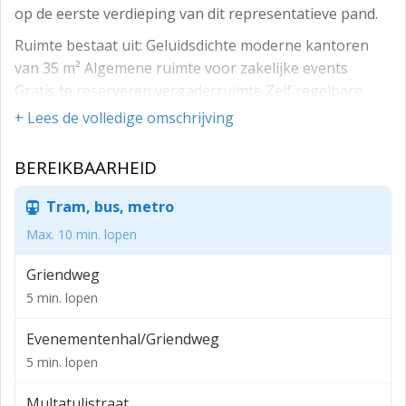
op de eerste verdieping van dit representatieve pand.
Ruimte bestaat uit: Geluidsdichte moderne kantoren
van 35 m² Algemene ruimte voor zakelijke events
Gratis te reserveren vergaderruimte Zelf regelbare
airco c.q. verwarming Intercom Luxaflex Gratis
+ Lees de volledige omschrijving
Parkeervoorzieningen
BEREIKBAARHEID
Bij de entree wordt er uw bedrijfsnaam geplaatst op de
reclamezuil.
Tram, bus, metro
Huurprijs is vanaf € 825– per maand. Huurprijs is
Max. 10 min. lopen
inclusief vergoeding gas, water, elektra, internet, wifi
en bovengenoemde voorzieningen.
Griendweg
5 min. lopen
Evenementenhal/Griendweg
5 min. lopen
Multatulistraat