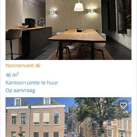
Nonnenveld 46
2
46 m
Kantoorruimte te huur
Op aanvraag