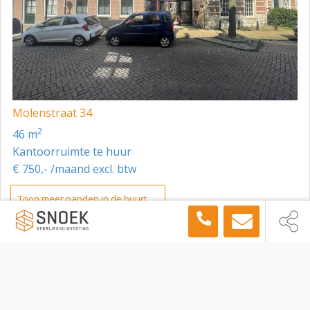
Molenstraat 34
2
46 m
Kantoorruimte te huur
€ 750,- /maand excl. btw
Toon meer panden in de buurt →
Kantoorruimte
Gorinchem
Einsteinstraat 1, Gorinchem, 4207 HW