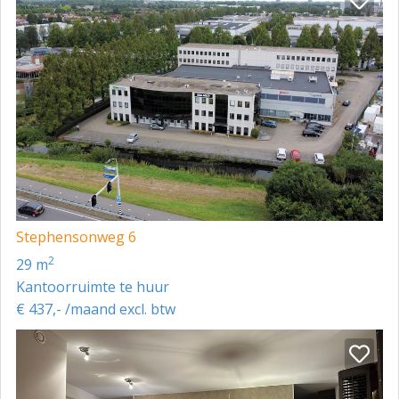
Stephensonweg 6
2
29 m
Kantoorruimte te huur
€ 437,- /maand excl. btw