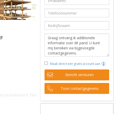
jt
Maak direct een gratis account aan
Bericht versturen
Toon contactgegevens
l gerealiseerd. Een
ign- en
egen aan de