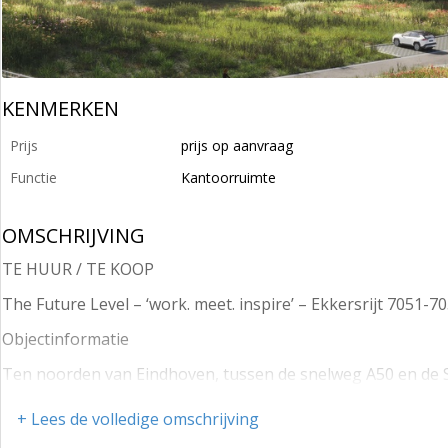
KENMERKEN
Prijs
prijs op aanvraag
Functie
Kantoorruimte
OMSCHRIJVING
TE HUUR / TE KOOP
The Future Level – ‘work. meet. inspire’ – Ekkersrijt 7051-7
Objectinformatie
Ten noorden van Eindhoven, tussen de snelweg A50 en de 
opvallend, super duurzaam en met circulaire materialen te 
+ Lees de volledige omschrijving
maakindustrie - hèt DNA van de Brainportregio – en waar 