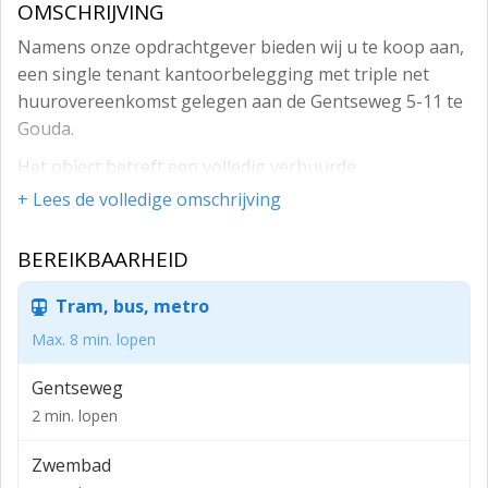
OMSCHRIJVING
Namens onze opdrachtgever bieden wij u te koop aan,
een single tenant kantoorbelegging met triple net
huurovereenkomst gelegen aan de Gentseweg 5-11 te
Gouda.
Het object betreft een volledig verhuurde
kantoorbelegging bestaande uit vijf bouwlagen van in
+ Lees de volledige omschrijving
totaal ca. 1.980 m². Verder beschikt het object over een
44 parkeerplaatsen gelegen op eigen terrein en heeft
BEREIKBAARHEID
het energielabel A.
Tram, bus, metro
Het kantoorpand is gelegen op bedrijventerrein De
Goudse Poort, een gemengd werkgebied met
Max. 8 min. lopen
kantoren, bedrijfsruimten en diverse voorzieningen.
Gentseweg
De locatie is goed bereikbaar via de nabijgelegen A12
2 min. lopen
en N207 en heeft een goede ontsluiting richting het
centrum van Gouda en omliggende steden.
Zwembad