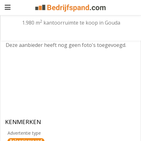
2
1.980 m
kantoorruimte te koop in Gouda
Pand
Deze aanbieder heeft nog geen foto's toegevoegd.
aanbieden
Pand
zoeken
Waarom
adverteren
Premium
adverteren
Blog
Registreren
KENMERKEN
Login
Advertentie type
Beleggingspand