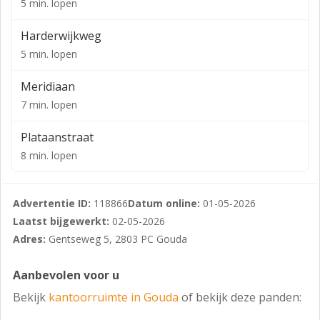
Het object is volledig verhuurd aan Vewolar1 B.V., beter
5 min. lopen
bekend onder de handelsnaam Dekbed Discounter. De
jaarlijkse kale huurinkomsten bedragen EUR
Harderwijkweg
295.809,48, te vermeerderen met btw. De
5 min. lopen
huurovereenkomst kent een triple-net huurstructuur.
Meridiaan
TOTALE HUURINKOMSTEN
7 min. lopen
De totale jaarlijkse huurinkomsten bedragen EUR
Plataanstraat
295.809,48 per jaar te vermeerderen met BTW.
8 min. lopen
VLOEROPPERVLAKTE
De totale oppervlakte van het object bedraagt ca. 1.980
Advertentie ID:
118866
Datum online:
01-05-2026
m² verdeeld over vijf bouwlagen.
Laatst bijgewerkt:
02-05-2026
ENERGIELABEL
Adres:
Gentseweg 5, 2803 PC Gouda
Het object beschikt over een energielabel A, geldig tot
02-2035
Aanbevolen voor u
Bekijk
kantoorruimte in Gouda
of bekijk deze panden:
KADASTRALE GEGEVENS