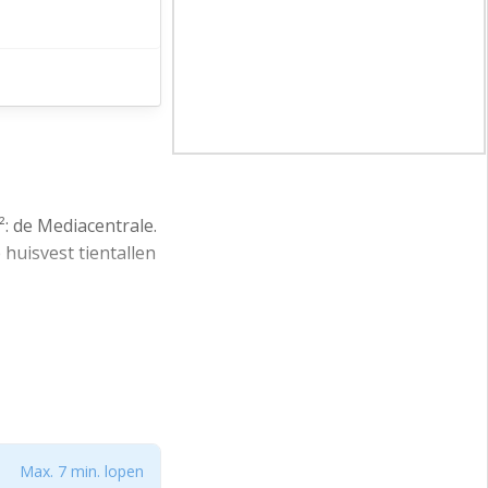
: de Mediacentrale.
 huisvest tientallen
t jullie kunnen we
ve lounges. De
 een geïsoleerde
Max. 7 min. lopen
svesten.