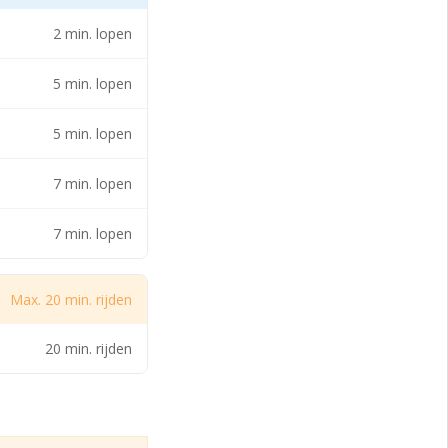
2 min. lopen
t ongeveer 100
resentaties en
5 min. lopen
rse soorten events.
5 min. lopen
 is voor iedereen
7 min. lopen
7 min. lopen
rlijke units:
Max. 20 min. rijden
20 min. rijden
gt station Groningen
t de stad en de