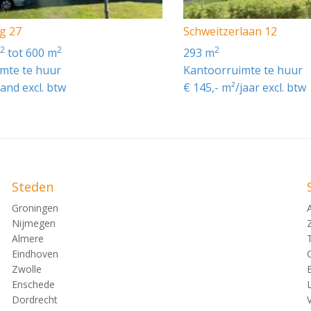
excijfer volgens het consumentenprijsindexcijfer (CPI) reek
g 27
Schweitzerlaan 12
eau voor de Statistiek (CBS). De huurprijs zal nimmer min
2
2
2
m
tot 600 m
293 m
rst 12 maanden na huur ingangsdatum en zo vervolgens jaarl
mte te huur
Kantoorruimte te huur
and excl. btw
€ 145,- m²/jaar excl. btw
aar.
Steden
Groningen
Nijmegen
Almere
Eindhoven
Zwolle
Enschede
Dordrecht