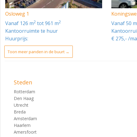
Huurindexering: Jaarlijks overeenkomstig het maand prijsind
Osloweg 1
Koningswe
huishoudens (2015=100) gepubliceerd door het Centraal Bur
2
2
vanaf 126 m
tot 961 m
vanaf 50 
huurprijs van het voorafgaande jaar. Indexatie voor het ee
Kantoorruimte te huur
Kantoorrui
BTW: Ja, is van toepassing.
Huurprijs:
€ 275,- /ma
GOEDKEURING
Toon meer panden in de buurt →
Het bovenstaande is onder finaal voorbehoud van de eigen
Steden
Rotterdam
Den Haag
Utrecht
Breda
Amsterdam
Haarlem
Amersfoort