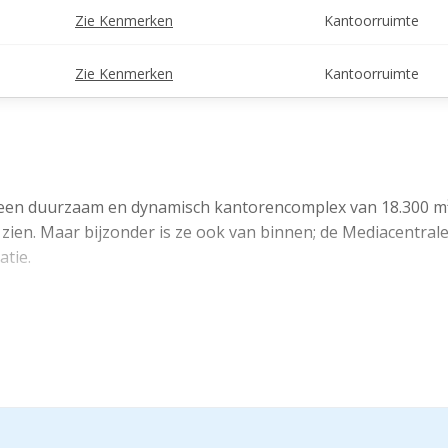
Zie Kenmerken
Kantoorruimte
Zie Kenmerken
Kantoorruimte
u een duurzaam en dynamisch kantorencomplex van 18.300 m²
 zien. Maar bijzonder is ze ook van binnen; de Mediacentrale
tie.
 kans om een kantooromgeving op maat te creëren. Samen me
an open werkvloeren tot besloten vergaderruimtes of creatie
ten zien hoe flexibel de ruimte kan worden ingevuld.
t de verdieping een unieke dynamiek. Met een eigen pantry,
energieke en inspirerende plek om jullie organisatie te hui