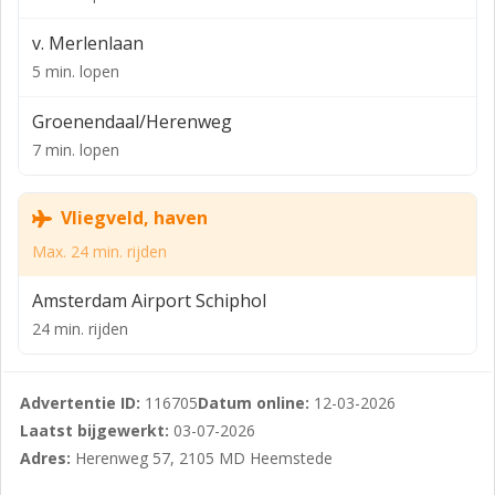
zakelijke dienstverlening of andere kantoorhoudende
ondernemingen.
v. Merlenlaan
Een bijzonder pluspunt van de locatie is de ligging
5 min. lopen
tegenover het Groenendaalse Bos, wat zorgt voor een
groene en prettige werkomgeving. Het object is
Groenendaal/Herenweg
daarnaast goed beveiligd, wat bijdraagt aan een veilige
7 min. lopen
en professionele werkomgeving voor gebruikers.
OPPERVLAKTE
Vliegveld, haven
Max. 24 min. rijden
Unit F: circa 115 m² kantoor-/bedrijfsruimte
Unit G: circa 115 m² kantoor-/bedrijfsruimte
Amsterdam Airport Schiphol
24 min. rijden
Totale oppervlakte circa 230m²
VOORZIENINGEN
Advertentie ID:
116705
Datum online:
12-03-2026
-Representatieve kantoor-/bedrijfsruimte
Laatst bijgewerkt:
03-07-2026
-Praktische en functionele indeling
Adres:
Herenweg 57, 2105 MD Heemstede
-Goede daglichttoetreding