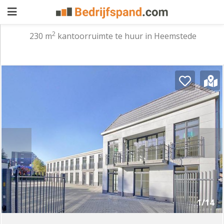
2
230 m
kantoorruimte te huur in Heemstede
Pand
aanbieden
Pand
zoeken
Waarom
adverteren
Premium
adverteren
Blog
Registreren
1/14
Login