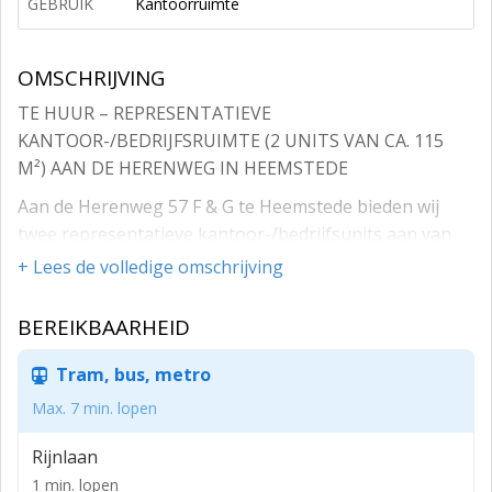
GEBRUIK
Kantoorruimte
OMSCHRIJVING
TE HUUR – REPRESENTATIEVE
KANTOOR-/BEDRIJFSRUIMTE (2 UNITS VAN CA. 115
M²) AAN DE HERENWEG IN HEEMSTEDE
Aan de Herenweg 57 F & G te Heemstede bieden wij
twee representatieve kantoor-/bedrijfsunits aan van
ieder circa 115 m², gezamenlijk circa 230m². De units
+ Lees de volledige omschrijving
zijn zowel afzonderlijk als gezamenlijk te huur en zijn
geschikt voor diverse kantoor- en dienstverlenende
BEREIKBAARHEID
activiteiten.
Tram, bus, metro
De ruimtes kenmerken zich door een functionele
indeling, goede daglichttoetreding en een
Max. 7 min. lopen
representatieve uitstraling. Hierdoor zijn de units
Rijnlaan
uitermate geschikt voor onder andere adviesbureaus,
1 min. lopen