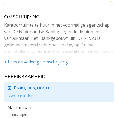
OMSCHRIJVING
Kantoorruimte te huur in het voormalige agentschap
van De Nederlandse Bank gelegen in de binnenstad
van Alkmaar. Het “Bankgebouw” uit 1921-1923 is
gebouwd in een traditionalistische, op Duitse
voorbeelden geïnspireerde bouwstijl naar ontwerp van
de Gebroeders Van Gendt die gespecialiseerd waren in
+ Lees de volledige omschrijving
bankgebouwen, en met medewerking van de
Alkmaarse architect P.N. Leguit. Het pand werd
BEREIKBAARHEID
gebouwd in opdracht van de Nederlandse Bank.
Het monumentale pand is zeer beeldbepalend
Tram, bus, metro
gesitueerd op de hoek van de Heul en de Koorstraat,
Max. 9 min. lopen
gelegen tussen het Ritsevoort en de entree van
winkelstraat Laat, nabij winkels als Hifi Klubben, Iconic,
Nassaulaan
Ecco, Meyer&Meyer, Tally Ho en C&A.
4 min. lopen