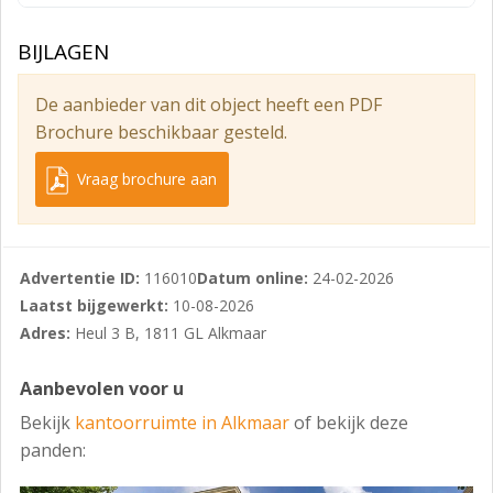
*De metrage zoals bovenstaand genoemd heeft
betrekking op de kantoorruimte inclusief het naar rato
BIJLAGEN
berekende aandeel in de gemeenschappelijke ruimtes
(o.a. entree, hal, pantry en toiletten).
De aanbieder van dit object heeft een PDF
Installaties
Brochure beschikbaar gesteld.
Elektrische installatie, cv-installatie, mechanische
Vraag brochure aan
ventilatie, brandmeldinstallatie en personenlift.
Parkeren
Op het afsluitbare achtergelegen privé-parkeerterrein
Advertentie ID:
116010
Datum online:
24-02-2026
kan één parkeerplaats bij worden gehuurd voor € 200,-
Laatst bijgewerkt:
10-08-2026
per maand, exclusief BTW.
Adres:
Heul 3 B, 1811 GL Alkmaar
Tevens bevindt de ingang van de parkeergarage De
Aanbevolen voor u
Grote Kerk zich direct voor het object.
Bekijk
kantoorruimte in Alkmaar
of bekijk deze
De parkeergarage De Singel is gelegen op ca. 5
panden:
minuten loopafstand.