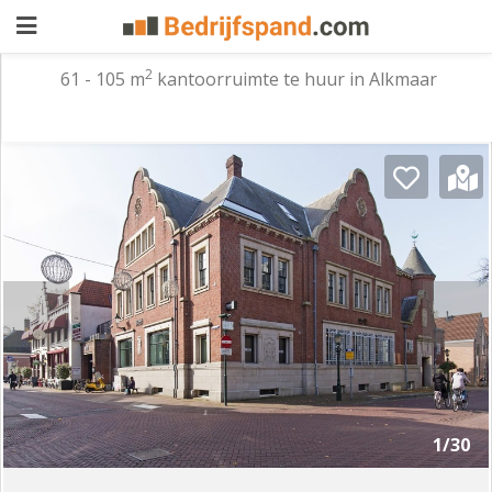
2
61 - 105 m
kantoorruimte te huur in Alkmaar
Pand
aanbieden
Pand
zoeken
Waarom
adverteren
Premium
adverteren
Blog
Registreren
1/30
Login