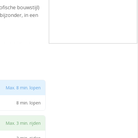
fische bouwstijl)
ijzonder, in een
erkplek die als zeer
Max. 8 min. lopen
de Veluwe. Aan de
de ligging ten
8 min. lopen
Max. 3 min. rijden
 gedeeltelijk in de