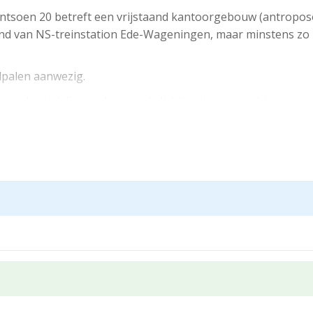
tsoen 20 betreft een vrijstaand kantoorgebouw (antroposo
and van NS-treinstation Ede-Wageningen, maar minstens zo b
dpalen aanwezig.
speelse indeling en het royale lichtinval ontstaat hier een w
gen zoals receptiedienst, keuken, archief en glasvezel.
omgeving, aan de rand van natuurgebied Hoekelumse Bos en 
itystation Ede-Wageningen is te voet bereikbaar. Tevens is 
arklaan) uitstekend.
 algemene ruimten) beschikbaar op de begane grond en tevens