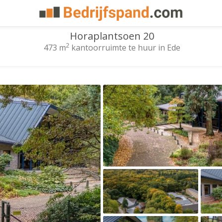
Horaplantsoen 20
2
473 m
kantoorruimte te huur in Ede