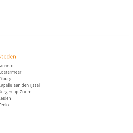
CBS.
rkelijk gemaakte
Steden
Arnhem
Zoetermeer
Tilburg
Capelle aan den IJssel
Bergen op Zoom
Leiden
Venlo