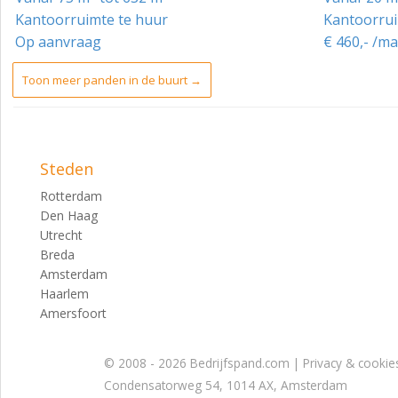
Kantoorruimte te huur
Kantoorrui
Jaarlijks, voor het eerst 1 jaar na huuringangsdatum confo
Op aanvraag
€ 460,- /m
Servicekosten:
Toon meer panden in de buurt →
De servicekosten bedragen EUR 85,-- per m², per jaar, exc
servicekosten worden achteraf jaarlijks berekend.
Leveringen en diensten:
Steden
De servicekosten hebben betrekking op onderstaande leve
Rotterdam
- energiekosten;
Den Haag
- schoonmaakkosten;
Utrecht
Breda
- beveiliging;
Amsterdam
Haarlem
- belastingen;
Amersfoort
- vuilverwerking;
- tuinonderhoud;
© 2008 - 2026 Bedrijfspand.com |
Privacy & cookie
Condensatorweg 54, 1014 AX, Amsterdam
- gebruik glasvezel;