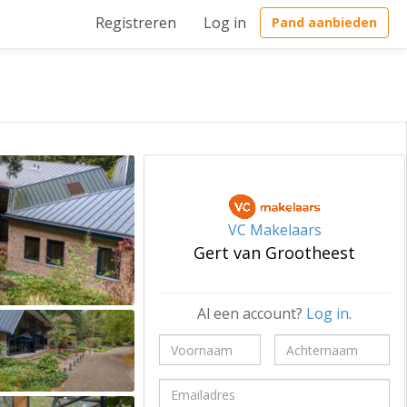
Registreren
Log in
Pand aanbieden
VC Makelaars
Gert van Grootheest
Al een account?
Log in
.