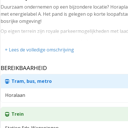
Duurzaam ondernemen op een bijzondere locatie? Horaplan
met energielabel A. Het pand is gelegen op korte loopafst
bosrijke omgeving!
Op eigen terrein zijn royale parkeermogelijkheden met laa
Als gevolg van de hoge plafonds met balken in het zicht, de 
comfortabel wordt ervaren!
+ Lees de volledige omschrijving
Er kan gebruik worden gemaakt van gezamenlijke voorzienin
BEREIKBAARHEID
Werkelijk waar een heerlijke plek om te werken.
Bereikbaarheid:
Tram, bus, metro
Het gebouw ligt in een schitterende, verzorgde bosrijke 
Horalaan
noordzijde van het complex ligt het ENKA-terrein. NS-Interc
opzichte van Kenniscampus Ede en de A12 en A30 (via o.a. P
Vloeroppervlakte:
Trein
Voor de verhuur is momenteel ca. 473 m² (inclusief opslag