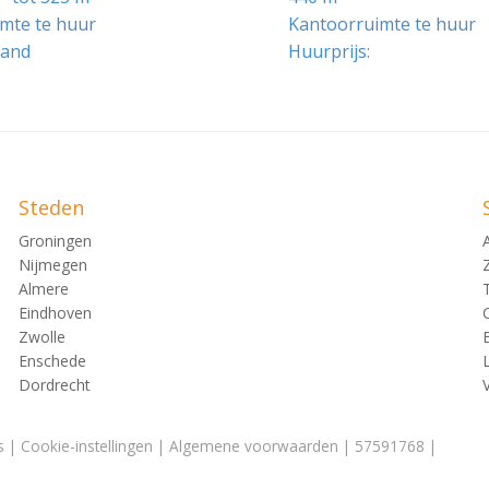
mte te huur
Kantoorruimte te huur
rm het CPI - alle huishoudens (2015 =100) vastgesteld door 
aand
Huurprijs:
l. BTW op basis van een verrekenbaar voorschot. De daadwe
Steden
ringen en diensten:
Groningen
Nijmegen
Almere
Eindhoven
Zwolle
Enschede
Dordrecht
s
|
Cookie-instellingen
|
Algemene voorwaarden
| 57591768 |