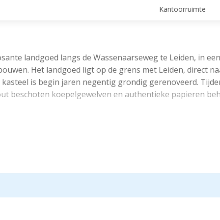
Kantoorruimte
osante landgoed langs de Wassenaarseweg te Leiden, in een
bouwen. Het landgoed ligt op de grens met Leiden, direct na
kasteel is begin jaren negentig grondig gerenoveerd. Tijde
out beschoten koepelgewelven en authentieke papieren beha
kte van ca. 1.553 m², waarbij deelverhuur tot de mogelijkh
roerend goed grondig gerenoveerd.
jksweg A44 alsmede via de Provinciale weg N206. Bereikbaar
ushalte op loopafstand van het object.