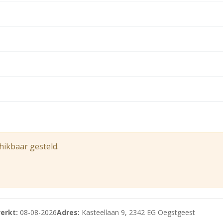
53 m² en is als volgt ingedeeld:
hikbaar gesteld.
eervoorzieningen.
erkt:
08-08-2026
Adres:
Kasteellaan 9, 2342 EG Oegstgeest