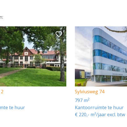
n:
rhuur.
 verhuur, zal de huurprijs met een nader vast te stellen
 2
Sylviusweg 74
2
797 m
mte te huur
Kantoorruimte te huur
€ 220,- m²/jaar excl. btw