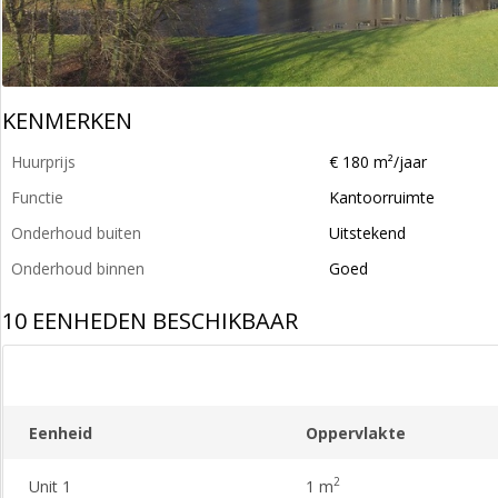
KENMERKEN
Huurprijs
€ 180 m²/jaar
Functie
Kantoorruimte
Onderhoud buiten
Uitstekend
Onderhoud binnen
Goed
10 EENHEDEN BESCHIKBAAR
Eenheid
Oppervlakte
2
Unit 1
1 m