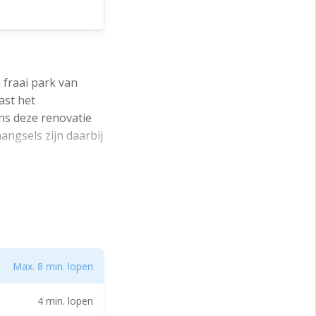
 fraai park van
ast het
ns deze renovatie
ngsels zijn daarbij
eden behoort.
heid per openbaar
Max. 8 min. lopen
4 min. lopen