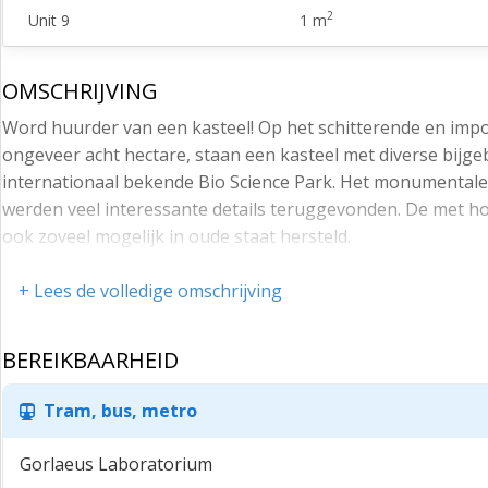
2
Unit 9
1 m
OMSCHRIJVING
Word huurder van een kasteel! Op het schitterende en imp
ongeveer acht hectare, staan een kasteel met diverse bijge
internationaal bekende Bio Science Park. Het monumentale 
werden veel interessante details teruggevonden. De met h
ook zoveel mogelijk in oude staat hersteld.
Dit kasteel met aangrenzende Orangerie heeft een oppervla
+ Lees de volledige omschrijving
Bouwjaar: omstreeks 1647, begin jaren negentig is het on
BEREIKBAARHEID
BEREIKBAARHEID
Het geheel is per eigen vervoer goed bereikbaar via de Ri
Tram, bus, metro
vervoer is tevens goed als te noemen. Er bevindt zich een b
LOCATIE / LIGGING
Gorlaeus Laboratorium