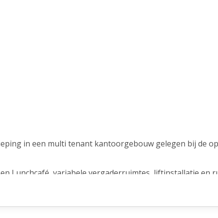
eping in een multi tenant kantoorgebouw gelegen bij de op-
 een Lunchcafé, variabele vergaderruimtes, liftinstallatie en 
t centrale Lunchcafé met zitgelegenheid, vanuit daar neemt 