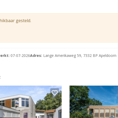
oeroppervlak waar momenteel ca. 480 m² v.v.o. inclusief to
hikbaar gesteld.
 NEN2580 ingemeten.
arkeren.
erkt:
07-07-2026
Adres:
Lange Amerikaweg 59, 7332 BP Apeldoorn
: