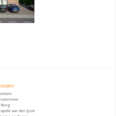
Steden
Arnhem
Zoetermeer
Tilburg
Capelle aan den IJssel