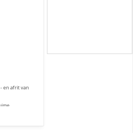
 en afrit van
ruime
u de lift naar