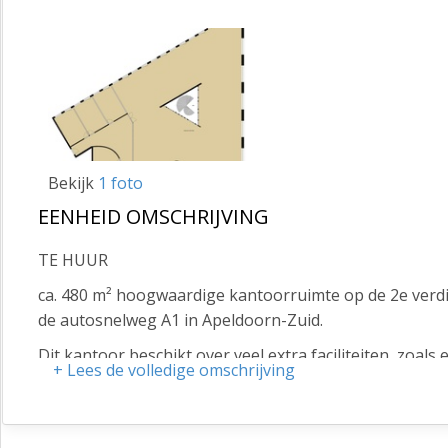
Bekijk
1 foto
EENHEID OMSCHRIJVING
TE HUUR
ca. 480 m² hoogwaardige kantoorruimte op de 2e verdi
de autosnelweg A1 in Apeldoorn-Zuid.
Dit kantoor beschikt over veel extra faciliteiten, zoals
+ Lees de volledige omschrijving
parkeergelegenheid naast de deur. U stapt binnen in he
één van de verdiepingen.
LOCATIE