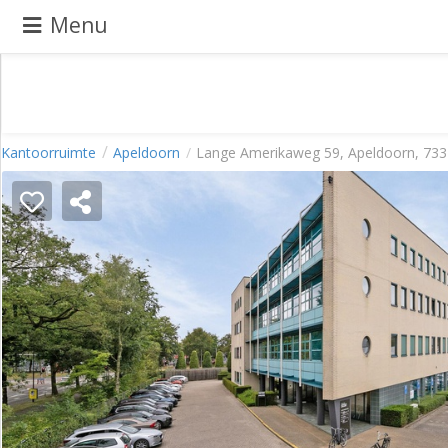
Menu
Pand
Kantoorruimte
Apeldoorn
Lange Amerikaweg 59, Apeldoorn, 73
aanbieden
Pand
zoeken
Waarom
adverteren
Premium
adverteren
Blog
Registreren
Login