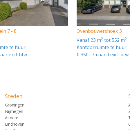
ren met BTW
in 7 - 8
Ovenbouwershoek 3
uik per jaar, te vermeerderen met BTW.
2
2
vanaf 23 m
tot 552 m
mte te huur
Kantoorruimte te huur
jaar excl. btw
€ 350,- /maand excl. btw
agen € 65,- per m²/jaar, te vermeerderen met BTW.
Steden
met BTW
n telkens 5 (vijf) jaar.
Groningen
per jaar, te vermeerderen met BTW.
Nijmegen
Almere
Eindhoven
€ 65,- per m²/jaar, te vermeerderen met BTW.