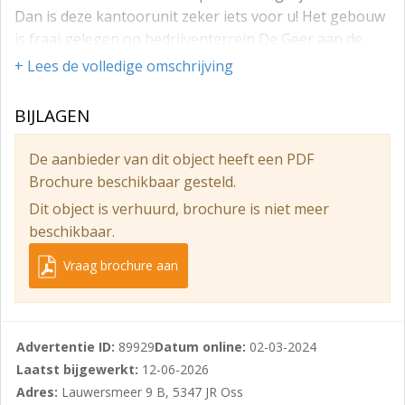
Dan is deze kantoorunit zeker iets voor u! Het gebouw
is fraai gelegen op bedrijventerrein De Geer aan de
noordoost zijde van Oss, pal aan de Weg van de
+ Lees de volledige omschrijving
Toekomst die direct aansluit op de A59 (Oss-'s-
Hertogenbosch) en de A50 (Nijmegen-Oss-Eindhoven).
BIJLAGEN
De locatie is als zodanig uitstekend te bereiken.
De aanbieder van dit object heeft een PDF
Object
Brochure beschikbaar gesteld.
Deze kantoorunit maakt onderdeel uit van een modern
Dit object is verhuurd, brochure is niet meer
kantoorverzamelgebouw in drie bouwlagen. Op de
beschikbaar.
eerste verdieping (rechts) is thans een geheel eigen
kantoorunit voor de verhuur beschikbaar. De unit
Vraag brochure aan
heeft een vloeroppervlakte van circa 165 m² (inclusief
het gemeenschappelijk gebruik van de pantry en
toiletten op de verdieping en algemene entree op de
Advertentie ID:
89929
Datum online:
02-03-2024
begane grond). Huurder kan tevens gebruik maken
Laatst bijgewerkt:
12-06-2026
van een grote (gemeenschappelijke) spreekruimte op
Adres:
Lauwersmeer 9 B, 5347 JR Oss
de begane grond.