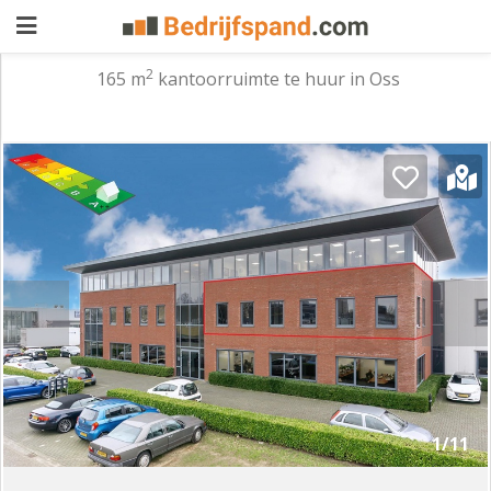
2
165 m
kantoorruimte te huur in Oss
Pand
aanbieden
Pand
zoeken
Waarom
adverteren
Premium
adverteren
Blog
Registreren
1/11
Login