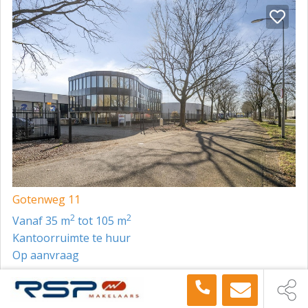
Gotenweg 11
2
2
vanaf 35 m
tot 105 m
Kantoorruimte te huur
Op aanvraag
Toon meer panden in de buurt →