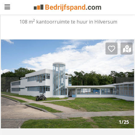
2
108 m
kantoorruimte te huur in Hilversum
Pand
aanbieden
Pand
zoeken
Waarom
adverteren
Premium
adverteren
Blog
Registreren
1/25
Login