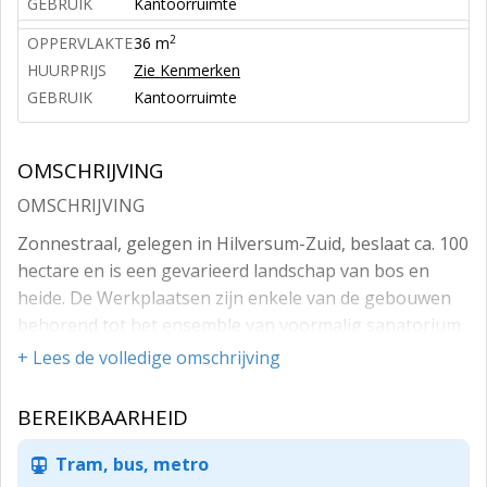
GEBRUIK
Kantoorruimte
2
OPPERVLAKTE
36 m
HUURPRIJS
Zie Kenmerken
GEBRUIK
Kantoorruimte
OMSCHRIJVING
OMSCHRIJVING
Zonnestraal, gelegen in Hilversum-Zuid, beslaat ca. 100
hectare en is een gevarieerd landschap van bos en
heide. De Werkplaatsen zijn enkele van de gebouwen
behorend tot het ensemble van voormalig sanatorium
Zonnestraal, destijds een arbeids- en nazorgkolonie
+ Lees de volledige omschrijving
voor aan tbc-lijdende diamantbewerkers. Het ensemble
wordt gevormd door het Hoofdgebouw, twee
BEREIKBAARHEID
paviljoens (Dresselhuys- en Ter Meulenpaviljoen) en
de Werkplaatsen. Veel zonlicht, frisse lucht en reinheid
Tram, bus, metro