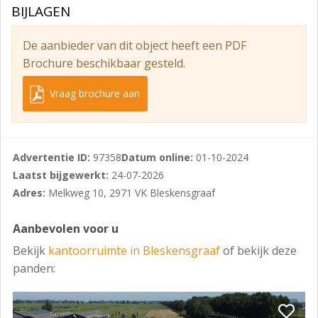
Bestemming
BIJLAGEN
Volgens het actuele bestemmingsplan heeft het pand
De aanbieder van dit object heeft een PDF
een “Bedrijventerrein” bestemming met een
Brochure beschikbaar gesteld.
functieaanduiding “Bedrijf tot en met categorie 3.1”.
Als gebruiker bent u zelf verantwoordelijk om navraag
Vraag brochure aan
te doen naar het actuele bestemmingsplan bij de
gemeente. Aan deze omschrijving kunnen geen
rechten worden ontleend.
Advertentie ID:
97358
Datum online:
01-10-2024
Opleveringsniveau
Laatst bijgewerkt:
24-07-2026
Adres:
Melkweg 10, 2971 VK Bleskensgraaf
- Airconditioning
- Alarminstallatie
Aanbevolen voor u
- Camerabeveiliging
Bekijk
kantoorruimte in Bleskensgraaf
of bekijk deze
panden:
- Glasvezel aanwezig
- Internet- en telefonieaansluiting