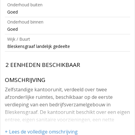
Onderhoud buiten
Goed
Onderhoud binnen
Goed
Wijk / Buurt
Bleskensgraaf landelijk gedeelte
2 EENHEDEN BESCHIKBAAR
OMSCHRIJVING
Zelfstandige kantoorunit, verdeeld over twee
afzonderlijke ruimtes, beschikbaar op de eerste
verdieping van een bedrijfsverzamelgebouw in
Bleskensgraaf. De kantoorunit beschikt over een eigen
entree, eigen sanitaire voorzieningen, een nette
keuken en twee grote kantoorruimtes. De vele ramen
+ Lees de volledige omschrijving
zorgen voor voldoende daglicht, wat bijdraagt aan een