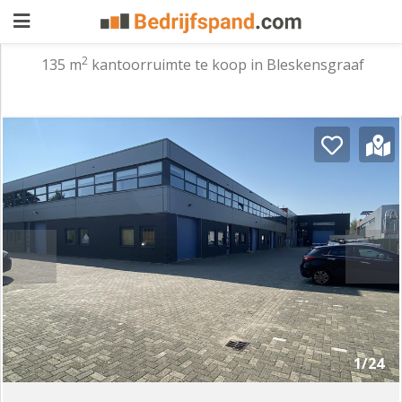
2
135 m
kantoorruimte te koop in Bleskensgraaf
Pand
aanbieden
Pand
zoeken
Waarom
adverteren
Premium
adverteren
Blog
Registreren
1/24
Login