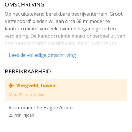
OMSCHRIJVING
Op het uitstekend bereikbare bedrijventerrein 'Groot
Vettenoord' bieden wij aan circa 68 m² moderne
kantoorruimte, verdeeld over de begane grond en
verdieping. De kantoorruimte maakt onderdeel uit van
een representatief bedrijfspand, maar is dankzij de
eigen entree zelfstandig te gebruiken en beschikt over
+ Lees de volledige omschrijving
eigen parkeergelegenheid. Dit maakt de ruimte zeer
geschikt voor ondernemers en kantoorgebruikers die
BEREIKBAARHEID
een eigen, professionele werkplek zoeken.
Locatie en bereikbaarheid:
Vliegveld, haven
Het geheel is gelegen op het bedrijventerrein 'Groot
Max. 25 min. rijden
Vettenoord', een levendig en veelzijdig bedrijventerrein
Rotterdam The Hague Airport
met een brede mix aan bedrijvigheid. Het terrein
huisvest zowel uiteenlopende MKB-ondernemers als
25 min. rijden
bekende bedrijven, waaronder Gewoon GERS en
Mobility Centre, wat bijdraagt aan een dynamische en