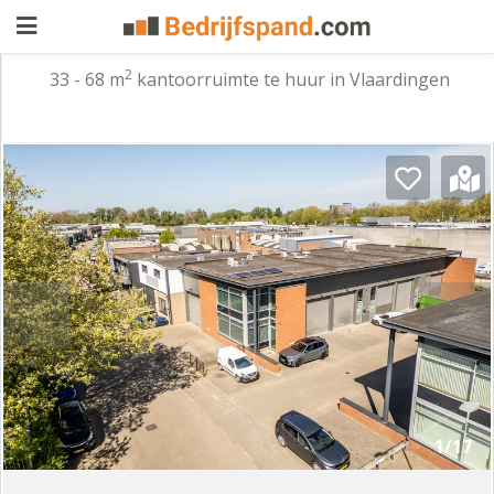
2
33 - 68 m
kantoorruimte te huur in Vlaardingen
Pand
aanbieden
Pand
zoeken
Waarom
adverteren
Premium
adverteren
Blog
Registreren
1/17
Login