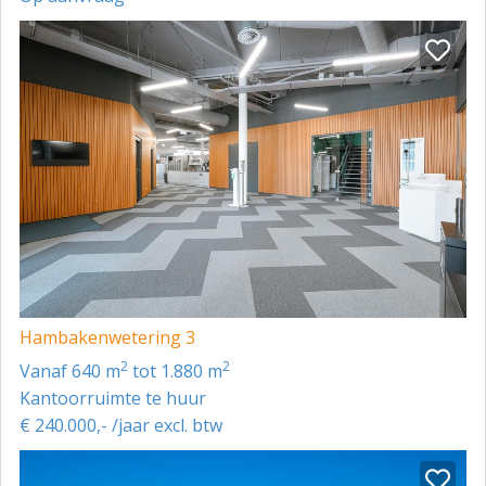
Hambakenwetering 3
2
2
vanaf 640 m
tot 1.880 m
Kantoorruimte te huur
€ 240.000,- /jaar excl. btw