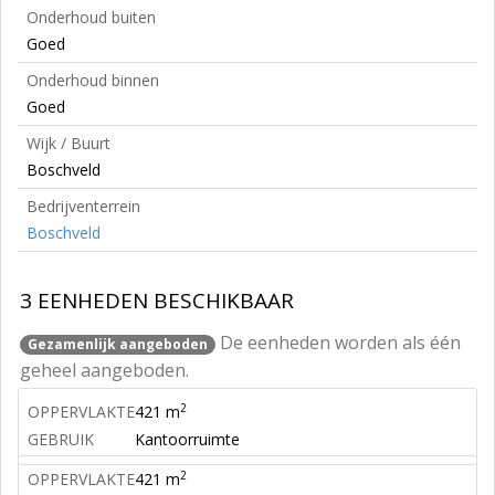
Onderhoud buiten
Goed
Onderhoud binnen
Goed
Wijk / Buurt
Boschveld
Bedrijventerrein
Boschveld
3 EENHEDEN BESCHIKBAAR
De eenheden worden als één
Gezamenlijk aangeboden
geheel aangeboden.
2
OPPERVLAKTE
421 m
GEBRUIK
Kantoorruimte
2
OPPERVLAKTE
421 m