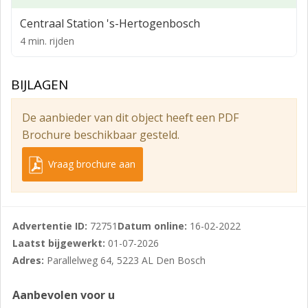
De kantoorruimtes worden in een turn-key staat
Centraal Station 's-Hertogenbosch
opgeleverd, voorzien van een geheel nieuw
4 min. rijden
inbouwpakket. Verhuurder gaat graag met huurder in
gesprek over de wijze van oplevering.
BIJLAGEN
Parkeren
Aan de achterzijde van het kantoor is voorzien in een
De aanbieder van dit object heeft een PDF
eigen en afsluitbaar parkeerterrein. Per verdieping
Brochure beschikbaar gesteld.
kunnen er vijf parkeerplaatsen gehuurd worden.
Vraag brochure aan
Advertentie ID:
72751
Datum online:
16-02-2022
Laatst bijgewerkt:
01-07-2026
Adres:
Parallelweg 64, 5223 AL Den Bosch
Aanbevolen voor u