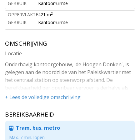
GEBRUIK
Kantoorruimte
2
OPPERVLAKTE
421 m
GEBRUIK
Kantoorruimte
OMSCHRIJVING
Locatie
Onderhavig kantoorgebouw, 'de Hoogen Donken', is
gelegen aan de noordzijde van het Paleiskwartier met
het centraal station op steenworp afstand. De
bereikbaarheid per openbaar vervoer is derhalve als
zeer goed aan te merken, maar ook de bereikbaarheid
+ Lees de volledige omschrijving
per eigen vervoer is als goed te kwalificeren, zo zijn de
A2, A59 en A50 op slechts 10 autominuten afstand
BEREIKBAARHEID
gelegen.
Tram, bus, metro
De komende jaren zal deze locatie verder uitbloeien tot
het bruisende EKP-terrein waarin een mooie mix
Max. 7 min. lopen