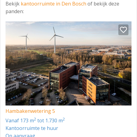
Bekijk
kantoorruimte in Den Bosch
of bekijk deze
panden:
Hambakenwetering 5
2
2
vanaf 173 m
tot 1.730 m
Kantoorruimte te huur
Op aanvraag