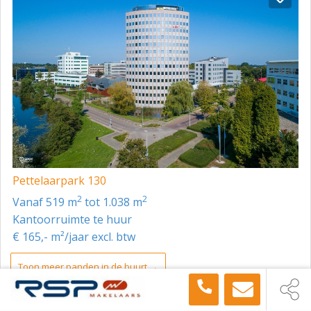
Pettelaarpark 130
2
2
vanaf 519 m
tot 1.038 m
Kantoorruimte te huur
€ 165,- m²/jaar excl. btw
Toon meer panden in de buurt →
Kantoorruimte
Den Bosch