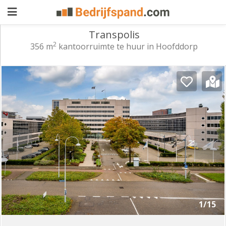
Transpolis
2
356 m
kantoorruimte te huur in Hoofddorp
Pand
aanbieden
Pand
zoeken
Waarom
adverteren
Premium
adverteren
Blog
Registreren
1/15
Login