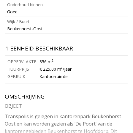
Onderhoud binnen
Goed
Wijk / Buurt
Beukenhorst-Oost
1 EENHEID BESCHIKBAAR
2
OPPERVLAKTE
356 m
HUURPRIJS
€ 225,00 m²/jaar
GEBRUIK
Kantoorruimte
OMSCHRIJVING
OBJECT
Transpolis is gelegen in kantorenpark Beukenhorst-
Oost en kan worden gezien als ‘De Poort’ van de
kantorengebieden Beukenhorst te Hoofddorp. Dit