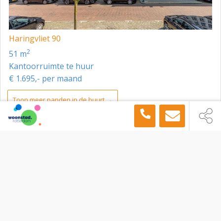
Haringvliet 90
2
51 m
Kantoorruimte te huur
€ 1.695,- per maand
Toon meer panden in de buurt →
Kantoorruimte
Rotterdam
Prins Hendrikkade 106, Rotterdam, 3071 KH
Sitemap