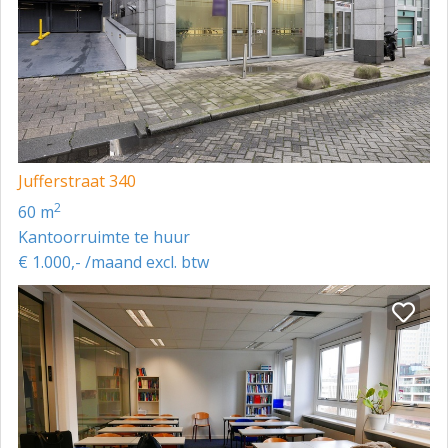
Jufferstraat 340
2
60 m
Kantoorruimte te huur
€ 1.000,- /maand excl. btw