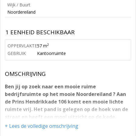
Wijk / Buurt
Noordereiland
1 EENHEID BESCHIKBAAR
2
OPPERVLAKTE
57 m
GEBRUIK
Kantoorruimte
OMSCHRIJVING
Ben jij op zoek naar een mooie ruime
bedrijfsruimte op het mooie Noordereiland ? Aan
de Prins Hendrikkade 106 komt een mooie lichte
ruimte vrij. Het pand is gelegen op de hoek van de
straat en heeft een mooi uitzicht op de kade.
+ Lees de volledige omschrijving
Ligging