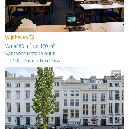
Wijnhaven 76
2
2
vanaf 60 m
tot 120 m
Kantoorruimte te huur
€ 1.100,- /maand excl. btw