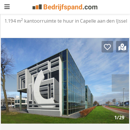
2
1.194 m
kantoorruimte te huur in Capelle aan den IJssel
Pand
aanbieden
Pand
zoeken
Waarom
adverteren
Premium
adverteren
Blog
Registreren
1/29
Login