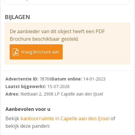
Maat NVO (m2) VVO(m2) Maximum aantal personen
Maandhuur incl. SK* & HS
BIJLAGEN
S 15,9 20,7 2 € 699
M 19,2 25,3 3 € 899
De aanbieder van dit object heeft een PDF
Brochure beschikbaar gesteld.
L 28,2 38,1 4 € 1149
XL 47,3 63,4 7 € 1349
Vraag brochure aan
*SK = Servicekosten
*HS = Hospitality Services
Advertentie ID:
78768
Datum online:
14-01-2023
Beschikbaar (huurprijs per maand):
Laatst bijgewerkt:
15-07-2026
Rietbaan 2-4
Adres:
Rietbaan 2, 2908 LP Capelle aan den IJssel
A0.15 40 m² € 1.149,- per maand, all-in
Aanbevolen voor u
A0.34 40 m² € 1.149,- per maand, all-in
Bekijk
kantoorruimte in Capelle aan den IJssel
of
A1.14 30 m² € 899,- per maand, all-in
bekijk deze panden: