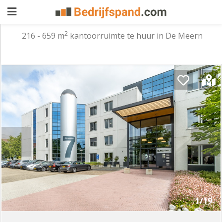
2
216 - 659 m
kantoorruimte te huur in De Meern
Pand
aanbieden
Pand
zoeken
Waarom
adverteren
Premium
adverteren
Blog
Registreren
1/19
Login