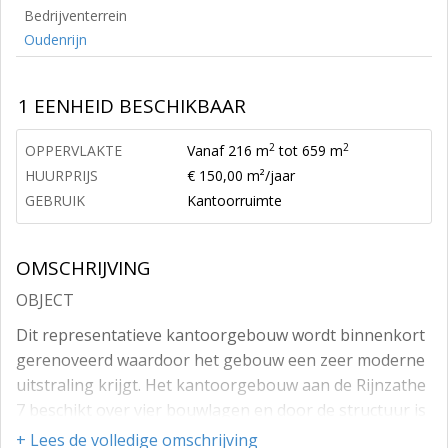
Bedrijventerrein
Oudenrijn
1 EENHEID BESCHIKBAAR
2
2
OPPERVLAKTE
Vanaf 216 m
tot 659 m
HUURPRIJS
€ 150,00 m²/jaar
GEBRUIK
Kantoorruimte
OMSCHRIJVING
OBJECT
Dit representatieve kantoorgebouw wordt binnenkort
gerenoveerd waardoor het gebouw een zeer moderne
uitstraling krijgt. Het kantoorgebouw aan de Rijnzathe
7 beschikt over vier bouwlagen en door de structuur is
het gebouw goed te splitsen. Het totale gebouw is circa
+ Lees de volledige omschrijving