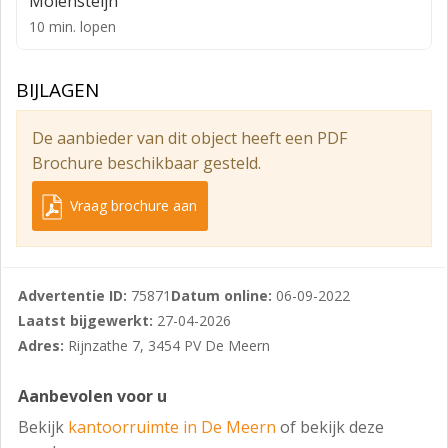
Molensteijn
10 min. lopen
3e verdieping (unit 12) ca. 216 m² v.v.o. kantoorruimte
HUURPRIJZEN
BIJLAGEN
Kantoorruimte: € 150,- per m² v.v.o. per jaar;
De aanbieder van dit object heeft een PDF
Parkeerplaats: € 800,- per plaats per jaar.
Brochure beschikbaar gesteld.
Bovengenoemde huurprijs dient te worden
vermeerderd met BTW.
Vraag brochure aan
Servicekosten:
€ 37,50 per m2 per jaar, te vermeerderen met
omzetbelasting als voorschot op basis van nacalculatie,
Advertentie ID:
75871
Datum online:
06-09-2022
voor de kosten van de navolgende leveringen en
Laatst bijgewerkt:
27-04-2026
diensten:
Adres:
Rijnzathe 7, 3454 PV De Meern
• gasverbruik inclusief vastrecht;
Aanbevolen voor u
• elektriciteitsverbruik inclusief vastrecht;
Bekijk
kantoorruimte in De Meern
of bekijk deze