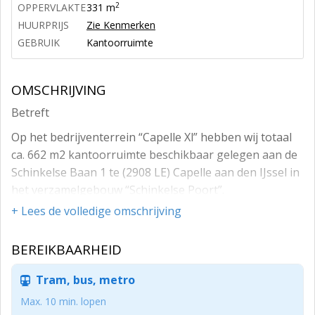
2
OPPERVLAKTE
331 m
HUURPRIJS
Zie Kenmerken
GEBRUIK
Kantoorruimte
OMSCHRIJVING
Betreft
Op het bedrijventerrein “Capelle Xl” hebben wij totaal
ca. 662 m2 kantoorruimte beschikbaar gelegen aan de
Schinkelse Baan 1 te (2908 LE) Capelle aan den IJssel in
het verzamelgebouw “Schinkelse Poort”.
+ Lees de volledige omschrijving
Huurmogelijkheden vanaf circa 262 m2.
Oppervlakte/indeling
BEREIKBAARHEID
Eerste verdieping: ca. 262 m2 kantoorruimte
Tram, bus, metro
2e verdieping: ca. 400 m2 kantoorruimte
Max. 10 min. lopen
Totaal ca. 662 m2 kantoorruimte