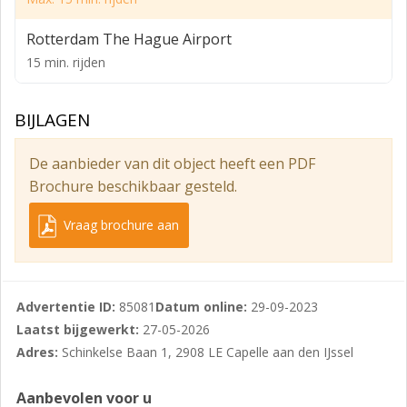
centrum van Rotterdam. De bereikbaarheid met de
auto is zeer goed te noemen. Binnen enkele minuten
Rotterdam The Hague Airport
lopen bent u bij NS station Rotterdam-Alexander met
15 min. rijden
goede treinverbindingen naar Rotterdam Centraal
Station, Utrecht, Den Haag en Amsterdam. Naast het
BIJLAGEN
NS station is het gelijknamige metro-en busstation
gelegen.
De aanbieder van dit object heeft een PDF
Oplevering
Brochure beschikbaar gesteld.
Het object wordt leeg en ontruimd in de huidige staat
Vraag brochure aan
opgeleverd en is onder andere voorzien van de
navolgende zaken:
- aanwezige pantry voorziening;
Advertentie ID:
85081
Datum online:
29-09-2023
- systeemplafond voorzien van verlichtingsarmaturen;
Laatst bijgewerkt:
27-05-2026
- aanwezige radiatoren;
Adres:
Schinkelse Baan 1, 2908 LE Capelle aan den IJssel
- aanwezige toiletgroepen;
Aanbevolen voor u