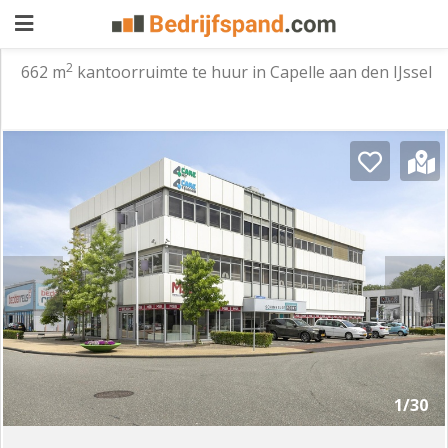
2
662 m
kantoorruimte te huur in Capelle aan den IJssel
Pand
aanbieden
Pand
zoeken
Waarom
adverteren
Premium
adverteren
Blog
Registreren
1/30
Login