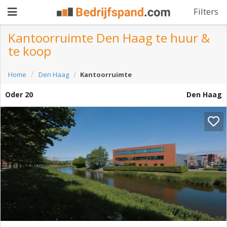
Filters
Kantoorruimte Den Haag te huur &
te koop
Pand
Home
Den Haag
Kantoorruimte
aanbieden
Pand
Oder 20
Den Haag
zoeken
Waarom
adverteren
Premium
adverteren
Blog
Registreren
Login