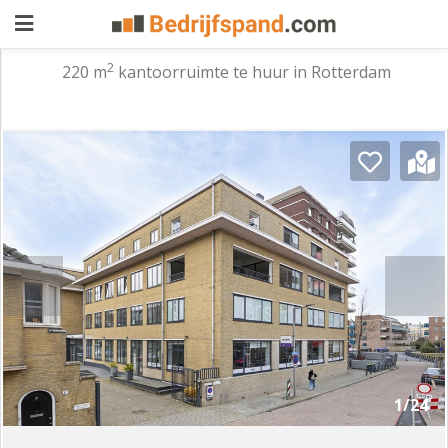
2
220 m
kantoorruimte te huur in Rotterdam
Pand
aanbieden
Pand
zoeken
Waarom
adverteren
Premium
adverteren
Blog
Registreren
1/24
Login