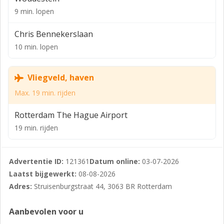
parkeerplaatsen op eigen terrein, wat in deze
9 min. lopen
stedelijke omgeving een belangrijke meerwaarde
Chris Bennekerslaan
vormt. De ruimte is per direct beschikbaar en kan
10 min. lopen
desgewenst naar wens van de huurder worden
ingericht.
Vliegveld, haven
Oppervlakte/indeling
Max. 19 min. rijden
1e verdieping: circa 220 m² kantoorruimte
Parkeren
Rotterdam The Hague Airport
19 min. rijden
Bij de kantoorruimte horen twee parkeerplaatsen op
het eigen buiten terrein gelegen nabij de entree. Langs
de openbare weg kan tegen betaling worden
Advertentie ID:
121361
Datum online:
03-07-2026
geparkeerd, bij de gemeente Rotterdam kunnen
Laatst bijgewerkt:
08-08-2026
parkeervergunningen worden aangevraagd.
Adres:
Struisenburgstraat 44, 3063 BR Rotterdam
Beschikbaar
Aanbevolen voor u
Per direct.