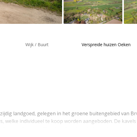
Wijk / Buurt
Verspreide huizen Oeken
lzijdig landgoed, gelegen in het groene buitengebied van 
s, welke individueel te koop worden aangeboden. De kavels v
aande opstallen, terwijl andere kavels onbebouwd worden a
den van het geldende bestemmingsplan.