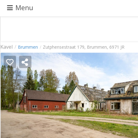
Menu
Pand
Kavel
Brummen
Zutphensestraat 179, Brummen, 6971 JR
aanbieden
Pand
zoeken
Waarom
adverteren
Premium
adverteren
Blog
Registreren
Login