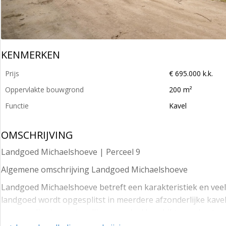
KENMERKEN
Prijs
€ 695.000 k.k.
Oppervlakte bouwgrond
200 m²
Functie
Kavel
OMSCHRIJVING
Landgoed Michaelshoeve | Perceel 9
Algemene omschrijving Landgoed Michaelshoeve
Landgoed Michaelshoeve betreft een karakteristiek en vee
landgoed wordt opgesplitst in meerdere afzonderlijke kavel
omvang, ligging en invulling; een deel beschikt over best
bieden voor een passende invulling binnen de mogelijkhe