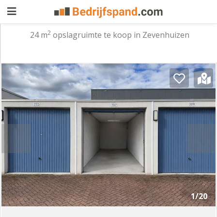
2
24 m
opslagruimte te koop in Zevenhuizen
Pand
aanbieden
Pand
zoeken
Waarom
adverteren
Premium
adverteren
Blog
Registreren
1/20
Login