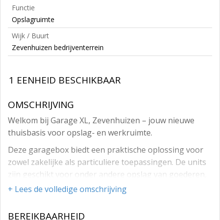
Functie
Opslagruimte
Wijk / Buurt
Zevenhuizen bedrijventerrein
1 EENHEID BESCHIKBAAR
OMSCHRIJVING
Welkom bij Garage XL, Zevenhuizen – jouw nieuwe
thuisbasis voor opslag- en werkruimte.
Deze garagebox biedt een praktische oplossing voor
zowel zakelijke als particuliere toepassingen. De units
zijn geschikt voor onder andere opslag van goederen,
stalling van voertuigen of gebruik als werkruimte.
+ Lees de volledige omschrijving
Dankzij de functionele indeling en afmetingen zijn de
mogelijkheden breed inzetbaar.
BEREIKBAARHEID