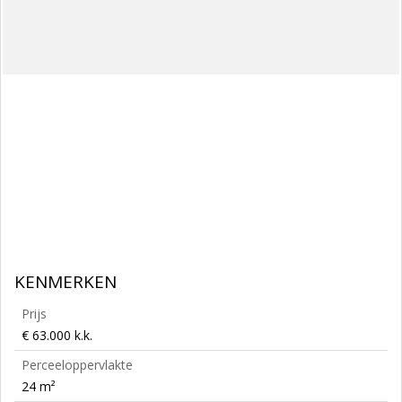
KENMERKEN
Prijs
€ 63.000 k.k.
Perceeloppervlakte
24 m²