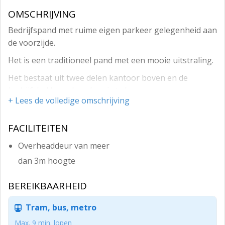
OMSCHRIJVING
Bedrijfspand met ruime eigen parkeer gelegenheid aan
de voorzijde.
Het is een traditioneel pand met een mooie uitstraling.
Het bestaat uit twee delen kantoor boven en de
bedrijfshal beneden, deze is te huur.
+ Lees de volledige omschrijving
De entree is via de hoofdingang beneden daar is een
wc en de trap naar boven
FACILITEITEN
de hal heeft een automatische roldeur, de hal is 4.5
Overheaddeur van meer
meter hoog een vrije overspanning van 9 meter er zit
dan 3m hoogte
verlichting stroomvoorziening internet en een keuken
in een vloer van tegels lichtkleurig.
BEREIKBAARHEID
Tram, bus, metro
Max. 9 min. lopen