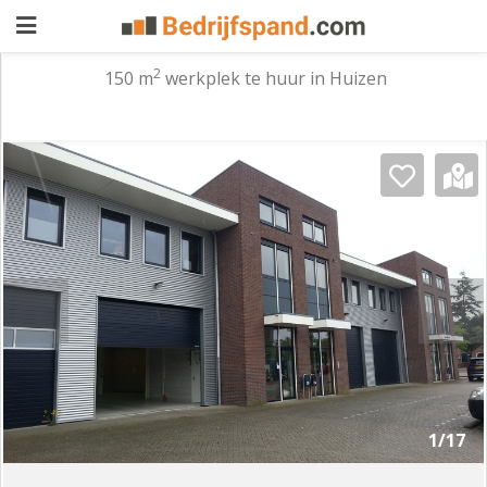
2
150 m
werkplek te huur in Huizen
Pand
aanbieden
Pand
zoeken
Waarom
adverteren
Premium
adverteren
Blog
Registreren
1/17
Login