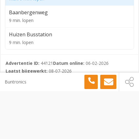
Baanbergenweg
9 min. lopen
Huizen Busstation
9 min. lopen
Advertentie ID:
44121
Datum online:
06-02-2026
Laatst bijgewerkt:
08-07-2026
Adres:
Rokerijweg 2 b, 1271 AH Huizen
Buntronics
Werkplek
Huizen
Rokerijweg 2 b, Huizen, 1271 AH
Sitemap