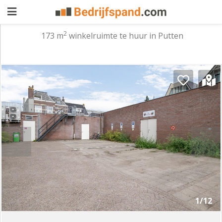
2
173 m
winkelruimte te huur in Putten
Pand
aanbieden
Pand
zoeken
Waarom
adverteren
Premium
adverteren
Blog
Registreren
1/12
Login